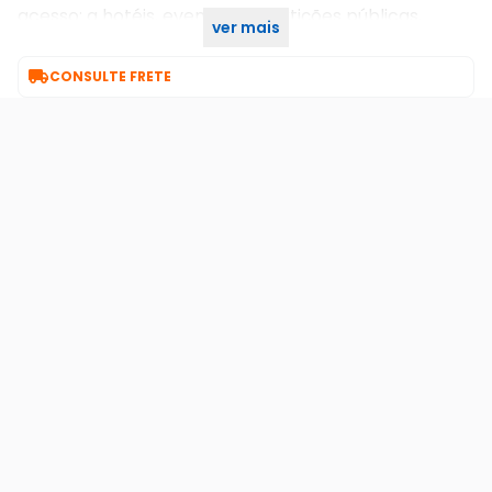
acesso: a hotéis, eventos, repartições públicas,
ver mais
festas particulares com segurança e comodidade.

CONSULTE FRETE