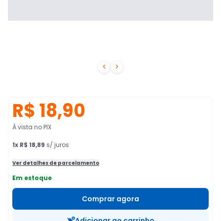


R$ 18,90
À vista no PIX
1
x
R$ 18,89
s/ juros
Ver detalhes de parcelamento
Em estoque
Comprar agora
Adicionar ao carrinho