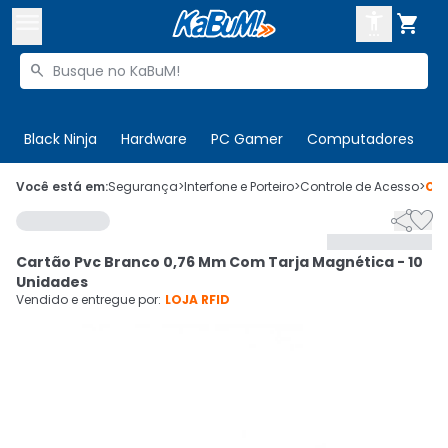



Buscar produtos


Enviar para:
Digite o CEP
Black Ninja
Hardware
PC Gamer
Computadores
P

Olá. Acesse sua conta
Você está em:
Segurança
>
Interfone e Porteiro
>
Controle de Acesso
>
Có


ENTRE

Departamentos
Cartão Pvc Branco 0,76 Mm Com Tarja Magnética - 10
CADASTRE-SE
Cupons

Unidades
Vendido e entregue por:
LOJA RFID
Mais Vendidos

Ativar tradutor em libras
