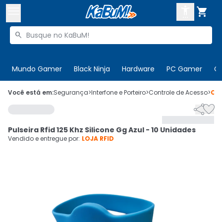



Buscar produtos


Enviar para:
Digite o CEP
Mundo Gamer
Black Ninja
Hardware
PC Gamer
C

Olá. Acesse sua conta
Você está em:
Segurança
>
Interfone e Porteiro
>
Controle de Acesso
>
Có


ENTRE

Departamentos
Pulseira Rfid 125 Khz Silicone Gg Azul - 10 Unidades
CADASTRE-SE
Cupons

Vendido e entregue por:
LOJA RFID
Mais Vendidos

Ativar tradutor em libras
