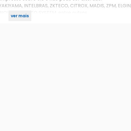
AKIYAMA, INTELBRAS, ZKTECO, CITROX, MADIS, ZPM, ELGIN
 WOLPAC, PONTO SYSTEM, entre outros.
ver mais