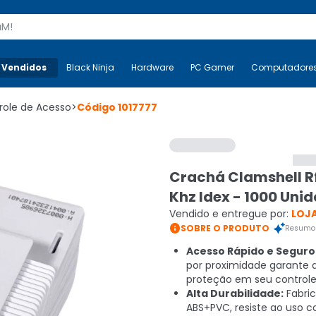
s
 Vendidos
Mais-v-
Black Ninja
Black Ninja
Hardware
Hardware
PC Gamer
PC Gamer
Computadore
Co
role de Acesso
>
Código
1017777
Crachá Clamshell Rf
Khz Idex - 1000 Uni
Vendido e entregue por:
LOJA

SOBRE O PRODUTO
Resumo 
Acesso Rápido e Seguro
por proximidade garante a
proteção em seu controle
Alta Durabilidade:
Fabri
ABS+PVC, resiste ao uso c