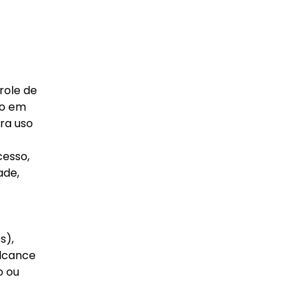
role de
do em
ara uso
cesso,
ade,
s),
Alcance
o ou