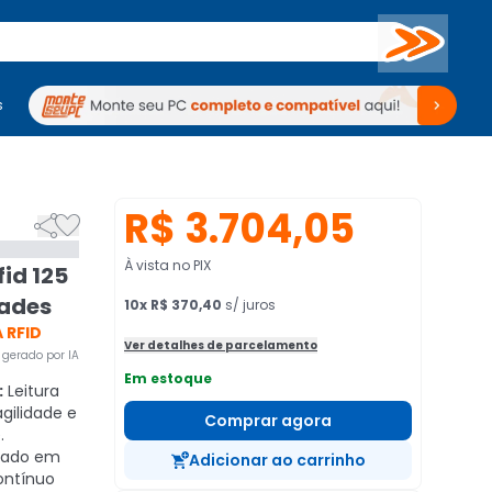
Buscar
s
mputadores
Periféricos
Periféricos
TV
Venda no KaBuM!
TV
Venda no KaBuM!
R$ 3.704,05


À vista no PIX
id 125
dades
10
x
R$ 370,40
s/ juros
 RFID
Ver detalhes de parcelamento
gerado por IA
Em estoque
:
Leitura
gilidade e
Comprar agora
.
cado em
Adicionar ao carrinho
ontínuo