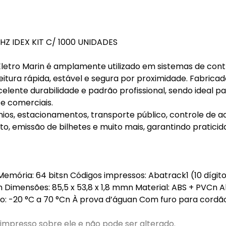
Z IDEX KIT C/ 1000 UNIDADES
Eletro Marin é amplamente utilizado em sistemas de cont
eitura rápida, estável e segura por proximidade. Fabrica
celente durabilidade e padrão profissional, sendo ideal p
 e comerciais.
ios, estacionamentos, transporte público, controle de a
to, emissão de bilhetes e muito mais, garantindo praticid
Memória: 64 bitsn Códigos impressos: Abatrack1 (10 dígito
I)n Dimensões: 85,5 x 53,8 x 1,8 mmn Material: ABS + PVCn 
o: -20 °C a 70 °Cn À prova d’águan Com furo para cordã
impresso sobre ele e não pode ser alterado.