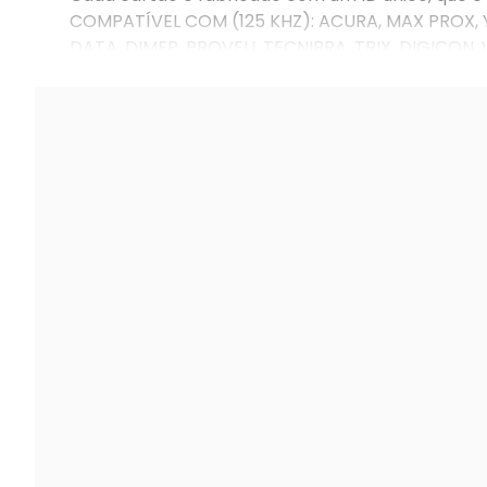
COMPATÍVEL COM (125 KHZ): ACURA, MAX PROX, Y
DATA, DIMEP, PROVEU, TECNIBRA, TRIX, DIGICON,