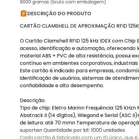
9000 gramas (bruto com embalagem)

DESCRIÇÃO DO PRODUTO
CARTÃO CLAMSHELL DE APROXIMAÇÃO RFID 125KH
O Cartão Clamshell RFID 125 kHz IDEX com Chip 
acesso, identificação e automação, oferecendo l
material ABS + PVC de alta resistência, possui ex
contínuo em ambientes corporativos, industriais
Este cartão é indicado para empresas, condomín
identificação de usuários, sistemas de atendimen
confiabilidade e alto desempenho.
Descrição:
Tipo de chip: Eletro Marinn Frequência: 125 KHzn 
Abatrack II (14 dígitos), Wiegand e Serial (ASC I
de leitura: até 70 mmn Temperatura de operaçã
suporten Quantidade por kit: 1000 unidades
Cada cartão é fabricado com um ID único, que é 