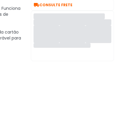

CONSULTE FRETE
:
Funciona
s de
a cartão
erável para