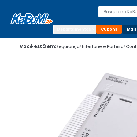
Enviar para:

Buscar produto
Digite o CEP

Departamentos
Cupons
Mais
Você está em:
Segurança
>
Interfone e Porteiro
>
Cont