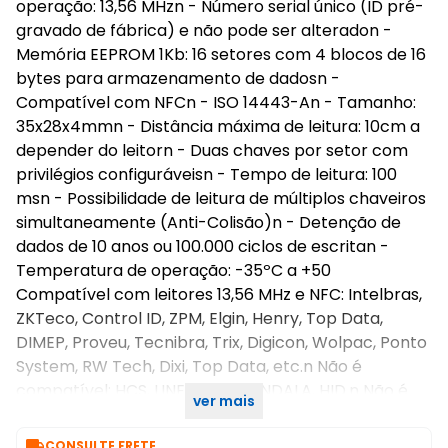
operação: 13,56 MHzn - Número serial único (ID pré-
gravado de fábrica) e não pode ser alteradon -
Memória EEPROM 1Kb: 16 setores com 4 blocos de 16
bytes para armazenamento de dadosn -
Compatível com NFCn - ISO 14443-An - Tamanho:
35x28x4mmn - Distância máxima de leitura: 10cm a
depender do leitorn - Duas chaves por setor com
privilégios configuráveisn - Tempo de leitura: 100
msn - Possibilidade de leitura de múltiplos chaveiros
simultaneamente (Anti-Colisão)n - Detenção de
dados de 10 anos ou 100.000 ciclos de escritan -
Temperatura de operação: -35ºC a +50
Compatível com leitores 13,56 MHz e NFC: Intelbras,
ZKTeco, Control ID, ZPM, Elgin, Henry, Top Data,
DIMEP, Proveu, Tecnibra, Trix, Digicon, Wolpac, Ponto
System, RW Tech, Dixi, Top Data, etc.n Não é
compatível: HCS, LINEAR, NICE, INDALA, HID.n Não é
ver mais
compatível com Iphone, Samsung Note.

CONSULTE FRETE