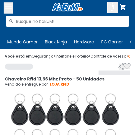



Buscar produtos


Enviar para:
Digite o CEP
Mundo Gamer
Black Ninja
Hardware
PC Gamer
C

Olá. Acesse sua conta
Você está em:
Segurança
>
Interfone e Porteiro
>
Controle de Acesso
>
Có


ENTRE

Departamentos
Chaveiro Rfid 13,56 Mhz Preto - 50 Unidades
CADASTRE-SE
Cupons

Vendido e entregue por:
LOJA RFID
Mais Vendidos

Ativar tradutor em libras
