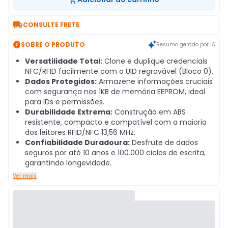

CONSULTE FRETE

SOBRE O PRODUTO
Resumo gerado por IA
Versatilidade Total:
Clone e duplique credenciais
NFC/RFID facilmente com o UID regravável (Bloco 0).
Dados Protegidos:
Armazene informações cruciais
com segurança nos 1KB de memória EEPROM, ideal
para IDs e permissões.
Durabilidade Extrema:
Construção em ABS
resistente, compacto e compatível com a maioria
dos leitores RFID/NFC 13,56 MHz.
Confiabilidade Duradoura:
Desfrute de dados
seguros por até 10 anos e 100.000 ciclos de escrita,
garantindo longevidade.
Ver mais