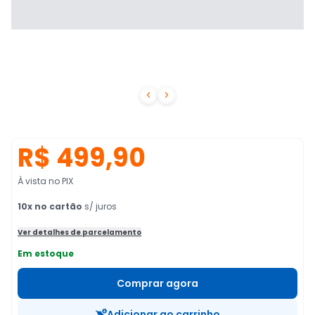


R$ 499,90
À vista no PIX
10
x no cartão
s/ juros
Ver detalhes de parcelamento
Em estoque
Comprar agora
Adicionar ao carrinho