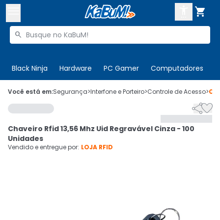



Buscar produtos


Enviar para:
Digite o CEP
Black Ninja
Hardware
PC Gamer
Computadores
P

Olá. Acesse sua conta
Você está em:
Segurança
>
Interfone e Porteiro
>
Controle de Acesso
>
Có


ENTRE

Departamentos
Chaveiro Rfid 13,56 Mhz Uid Regravável Cinza - 100
CADASTRE-SE
Cupons

Unidades
Vendido e entregue por:
LOJA RFID
Mais Vendidos

Ativar tradutor em libras
