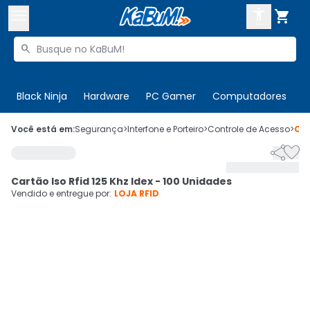



Buscar produtos


Enviar para:
Digite o CEP
Black Ninja
Hardware
PC Gamer
Computadores
P

Olá. Acesse sua conta
Você está em:
Segurança
>
Interfone e Porteiro
>
Controle de Acesso
>
Có


ENTRE

Departamentos
Cartão Iso Rfid 125 Khz Idex - 100 Unidades
CADASTRE-SE
Cupons

Vendido e entregue por:
LOJA RFID
Mais Vendidos

Ativar tradutor em libras
