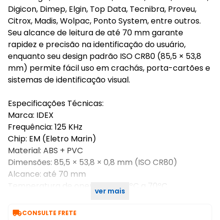
Digicon, Dimep, Elgin, Top Data, Tecnibra, Proveu,
Citrox, Madis, Wolpac, Ponto System, entre outros.
Seu alcance de leitura de até 70 mm garante
rapidez e precisão na identificação do usuário,
enquanto seu design padrão ISO CR80 (85,5 × 53,8
mm) permite fácil uso em crachás, porta-cartões e
sistemas de identificação visual.
Especificações Técnicas:
Marca: IDEX
Frequência: 125 KHz
Chip: EM (Eletro Marin)
Material: ABS + PVC
Dimensões: 85,5 × 53,8 × 0,8 mm (ISO CR80)
Alcance: até 70 mm
Temperatura de operação: -20ºC a 70ºC
ver mais
Quantidade: Kit com 100 unidades

CONSULTE FRETE