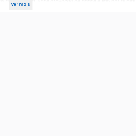
s da Samsung. Após gravação de dados é lido por qualq
ver mais