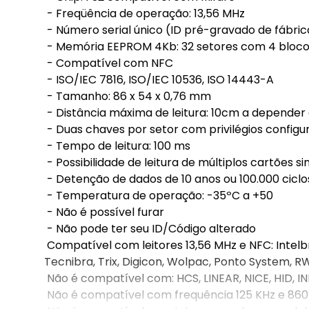
- Freqüência de operação: 13,56 MHz
- Número serial único (ID pré-gravado de fábri
- Memória EEPROM 4Kb: 32 setores com 4 blocos 
- Compatível com NFC
- ISO/IEC 7816, ISO/IEC 10536, ISO 14443-A
- Tamanho: 86 x 54 x 0,76 mm
- Distância máxima de leitura: 10cm a depender d
- Duas chaves por setor com privilégios configu
- Tempo de leitura: 100 ms
- Possibilidade de leitura de múltiplos cartões 
- Detenção de dados de 10 anos ou 100.000 ciclo
- Temperatura de operação: -35ºC a +50
- Não é possível furar
- Não pode ter seu ID/Código alterado
Compatível com leitores 13,56 MHz e NFC: Intelbra
Tecnibra, Trix, Digicon, Wolpac, Ponto System, RW
Não é compatível com: HCS, LINEAR, NICE, HID, 
Não é compatível com frequência 125 KHz e 860