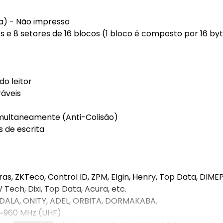
ca) - Não impresso
e 8 setores de 16 blocos (1 bloco é composto por 16 by
o leitor
ráveis
simultaneamente (Anti-Colisão)
s de escrita
s, ZKTeco, Control ID, ZPM, Elgin, Henry, Top Data, DIMEP
 Tech, Dixi, Top Data, Acura, etc.
INDALA, ONITY, ADEL, ORBITA, DORMAKABA.
~960 MHz (UHF).