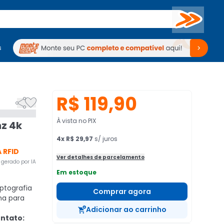
Buscar
s
mputadores
Periféricos
Periféricos
TV
Venda no KaBuM!
TV
Venda no KaBuM!
R$ 119,90


À vista no PIX
hz 4k
4
x
R$ 29,97
s/ juros
 RFID
Ver detalhes de parcelamento
gerado por IA
Em estoque
ptografia
Comprar agora
ma para
Adicionar ao carrinho
ntato: