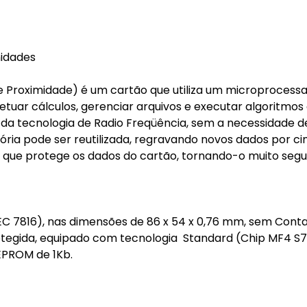
nidades
e Proximidade) é um cartão que utiliza um microprocess
tuar cálculos, gerenciar arquivos e executar algoritmos
s da tecnologia de Radio Freqüência, sem a necessidade d
mória pode ser reutilizada, regravando novos dados por c
a que protege os dados do cartão, tornando-o muito segu
EC 7816), nas dimensões de 86 x 54 x 0,76 mm, sem Cont
otegida, equipado com tecnologia Standard (Chip MF4 S7
EPROM de 1Kb.