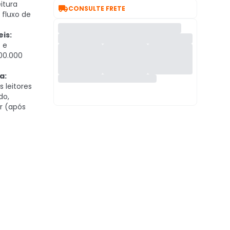
itura

CONSULTE FRETE
 fluxo de
is:
 e
100.000
a:
 leitores
do,
ar (após