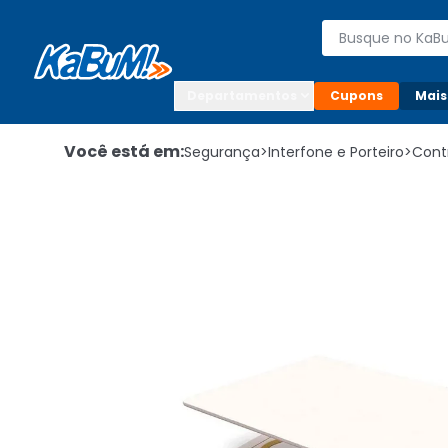
Enviar para:

Buscar produto
Digite o CEP

Departamentos
Cupons
Mais
Você está em:
Segurança
>
Interfone e Porteiro
>
Cont