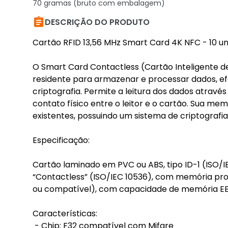
70 gramas (bruto com embalagem)

DESCRIÇÃO DO PRODUTO
Cartão RFID 13,56 MHz Smart Card 4K NFC - 10 u
O Smart Card Contactless (Cartão Inteligente d
residente para armazenar e processar dados, efe
criptografia. Permite a leitura dos dados atravé
contato físico entre o leitor e o cartão. Sua me
existentes, possuindo um sistema de criptografi
Especificação:
Cartão laminado em PVC ou ABS, tipo ID-1 (ISO/I
“Contactless” (ISO/IEC 10536), com memória pr
ou compatível), com capacidade de memória E
Características:
- Chip: F32 compatível com Mifare