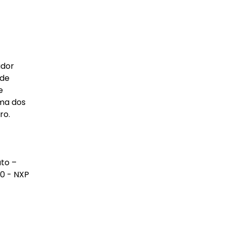
ador
 de
e
ima dos
ro.
ato –
0 - NXP