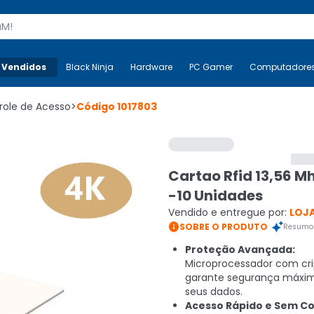
s
 Vendidos
Mais-v-
Black Ninja
Black Ninja
Hardware
Hardware
PC Gamer
PC Gamer
Computadore
Co
role de Acesso
>
Código
1017803
Cartao Rfid 13,56 M
-10 Unidades
Vendido e entregue por:
LOJA

SOBRE O PRODUTO
Resumo 
Proteção Avançada:
Microprocessador com cri
garante segurança máxi
seus dados.
Acesso Rápido e Sem Co