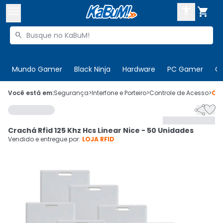



Buscar produtos


Enviar para:
Digite o CEP
Mundo Gamer
Black Ninja
Hardware
PC Gamer
C

Olá. Acesse sua conta
Você está em:
Segurança
>
Interfone e Porteiro
>
Controle de Acesso
>
Có


ENTRE

Departamentos
Crachá Rfid 125 Khz Hcs Linear Nice - 50 Unidades
CADASTRE-SE
Cupons

Vendido e entregue por:
LOJA RFID
Mais Vendidos

Ativar tradutor em libras
