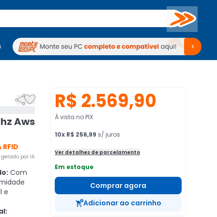
Buscar
s
mputadores
Periféricos
Periféricos
TV
Venda no KaBuM!
TV
Venda no KaBuM!
R$ 2.569,90


À vista no PIX
Khz Aws
10
x
R$ 256,99
s/ juros
 RFID
Ver detalhes de parcelamento
gerado por IA
Em estoque
do:
Com
ximidade
Comprar agora
l e
Adicionar ao carrinho
l: