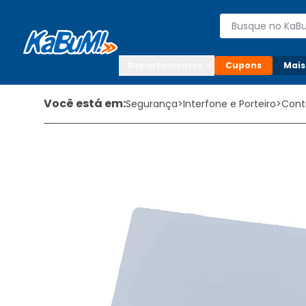
Enviar para:

Buscar produto
Digite o CEP

Departamentos
Cupons
Mais
Você está em:
Segurança
>
Interfone e Porteiro
>
Cont