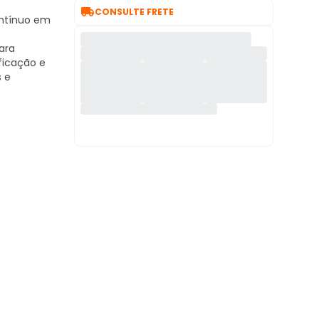

CONSULTE FRETE
ontínuo em
ara
ificação e
 e