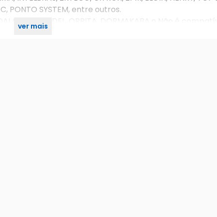
C, PONTO SYSTEM, entre outros.
INDALA, ONITY, ADEL, ORBITA, DORMAKABA.n Não é compat
ver mais
).