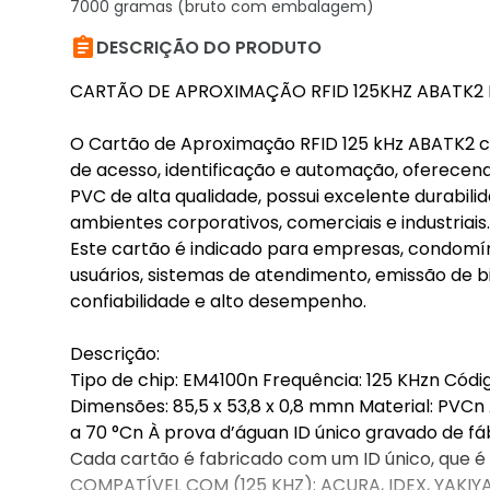
7000 gramas (bruto com embalagem)

DESCRIÇÃO DO PRODUTO
CARTÃO DE APROXIMAÇÃO RFID 125KHZ ABATK2 K
O Cartão de Aproximação RFID 125 kHz ABATK2 c
de acesso, identificação e automação, oferecend
PVC de alta qualidade, possui excelente durabili
ambientes corporativos, comerciais e industriais.
Este cartão é indicado para empresas, condomíni
usuários, sistemas de atendimento, emissão de bi
confiabilidade e alto desempenho.
Descrição:
Tipo de chip: EM4100n Frequência: 125 KHzn Código
Dimensões: 85,5 x 53,8 x 0,8 mmn Material: PVC
a 70 °Cn À prova d’águan ID único gravado de fáb
Cada cartão é fabricado com um ID único, que é 
COMPATÍVEL COM (125 KHZ): ACURA, IDEX, YAKIYA