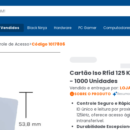
s
 Vendidos
Mais-v-
Black Ninja
Black Ninja
Hardware
Hardware
PC Gamer
PC Gamer
Computadore
Co
role de Acesso
>
Código
1017806
Cartão Iso Rfid 125 
- 1000 Unidades
Vendido e entregue por:
LOJA

SOBRE O PRODUTO
Resumo 
Controle Seguro e Rápi
ID único e leitura por pro
125kHz, oferece acesso ági
intransferível.
Durabilidade Excepciona