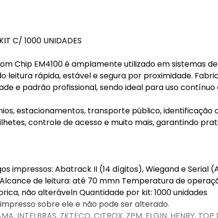
IT C/ 1000 UNIDADES
om Chip EM4100 é amplamente utilizado em sistemas de
o leitura rápida, estável e segura por proximidade. Fabr
dade e padrão profissional, sendo ideal para uso contínu
os, estacionamentos, transporte público, identificação 
lhetes, controle de acesso e muito mais, garantindo prat
s impressos: Abatrack II (14 dígitos), Wiegand e Serial (A
n Alcance de leitura: até 70 mmn Temperatura de operaçã
rica, não alteráveln Quantidade por kit: 1000 unidades
impresso sobre ele e não pode ser alterado.
MA, INTELBRAS, ZKTECO, CITROX, ZPM, ELGIN, HENRY, TOP