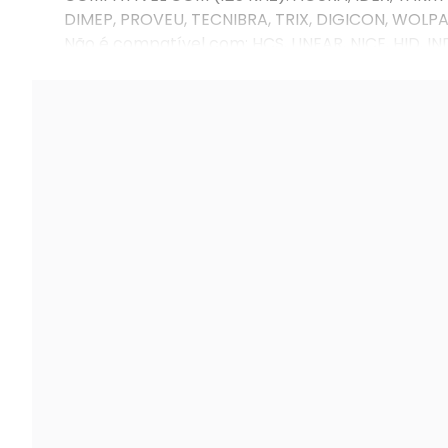
DIMEP, PROVEU, TECNIBRA, TRIX, DIGICON, WOLPA
Não é compatível com: HCS, LINEAR, NICE, HID, 
frequência 13,56 MHz (NFC) e 860 ~ 960 MHz (UHF