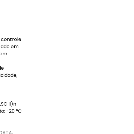
 controle
icado em
o em
de
icidade,
SC II)n
o: -20 °C
 DATA,