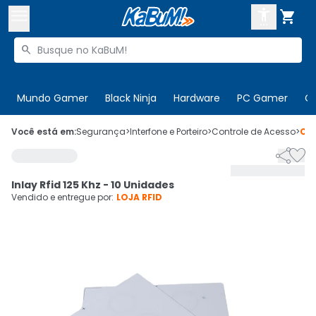



Buscar produtos


Enviar para:
Digite o CEP
Mundo Gamer
Black Ninja
Hardware
PC Gamer
C

Olá. Acesse sua conta
Você está em:
Segurança
>
Interfone e Porteiro
>
Controle de Acesso
>
Có


ENTRE

Departamentos
Inlay Rfid 125 Khz - 10 Unidades
CADASTRE-SE
Cupons

Vendido e entregue por:
LOJA RFID
Mais Vendidos

Ativar tradutor em libras
