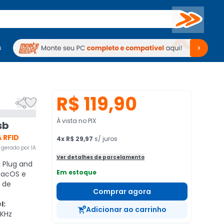
Buscar
s
mputadores
Periféricos
Periféricos
TV
Venda no KaBuM!
TV
Venda no KaBuM!
R$ 119,90


À vista no PIX
sb
 RFID
4
x
R$ 29,97
s/ juros
gerado por IA
Ver detalhes de parcelamento
:
Plug and
Em estoque
macOS e
 de
Comprar agora
l:
Adicionar ao carrinho
 KHz