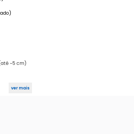
lado)
(até ~5 cm)
ver mais