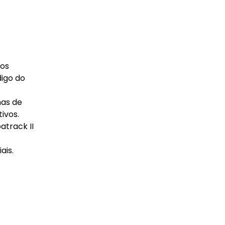
nos
igo do
mas de
ivos.
atrack II
ais.