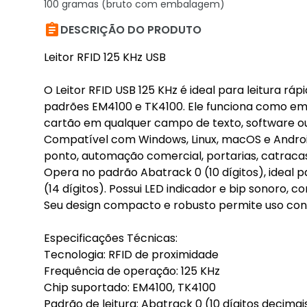
100 gramas (bruto com embalagem)

DESCRIÇÃO DO PRODUTO
Leitor RFID 125 KHz USB
O Leitor RFID USB 125 KHz é ideal para leitura ráp
padrões EM4100 e TK4100. Ele funciona como em
cartão em qualquer campo de texto, software ou
Compatível com Windows, Linux, macOS e Android
ponto, automação comercial, portarias, catracas
Opera no padrão Abatrack 0 (10 dígitos), ideal pa
(14 dígitos). Possui LED indicador e bip sonoro, 
Seu design compacto e robusto permite uso cont
Especificações Técnicas:
Tecnologia: RFID de proximidade
Frequência de operação: 125 KHz
Chip suportado: EM4100, TK4100
Padrão de leitura: Abatrack 0 (10 dígitos decimai