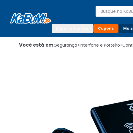
Enviar para:

Buscar produto
Digite o CEP

Departamentos
Cupons
Mais
Você está em:
Segurança
>
Interfone e Porteiro
>
Cont