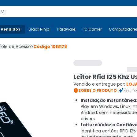
s
 Vendidos
Mais-v-
Black Ninja
Black Ninja
Hardware
Hardware
PC Gamer
PC Gamer
Computadore
Co
role de Acesso
>
Código
1018178
Leitor Rfid 125 Khz U
Vendido e entregue por:
LOJA

SOBRE O PRODUTO
Resumo 
Instalação Instantânea
Play em Windows, Linux, 
Android, sem necessidade
drivers.
Leitura Veloz e Confiáve
Identifica cartões RFID 125