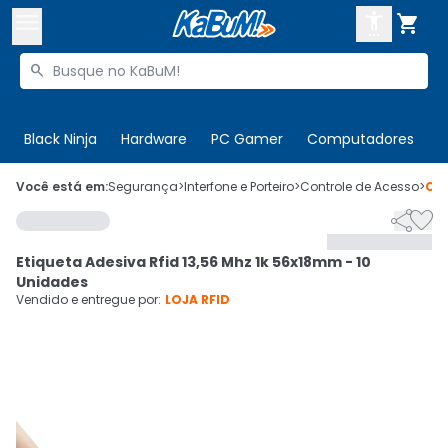



Buscar produtos


Enviar para:
Digite o CEP
Black Ninja
Hardware
PC Gamer
Computadores
P

Olá. Acesse sua conta
Você está em:
Segurança
>
Interfone e Porteiro
>
Controle de Acesso
>
Có


ENTRE

Departamentos
Etiqueta Adesiva Rfid 13,56 Mhz 1k 56x18mm - 10
CADASTRE-SE
Cupons

Unidades
Vendido e entregue por:
LOJA RFID
Mais Vendidos

Ativar tradutor em libras
