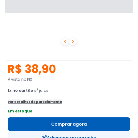


R$ 38,90
À vista no PIX
1
x no cartão
s/ juros
Ver detalhes de parcelamento
Em estoque
Comprar agora
Adicionar ao carrinho