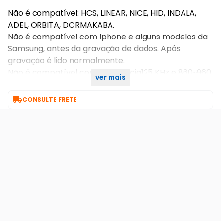
Não é compatível: HCS, LINEAR, NICE, HID, INDALA,
ADEL, ORBITA, DORMAKABA.
Não é compatível com Iphone e alguns modelos da
Samsung, antes da gravação de dados. Após
gravação é lido normalmente.
Não é compatível com frequência125 KHz e 860~960
ver mais
MHz (UHF).

CONSULTE FRETE