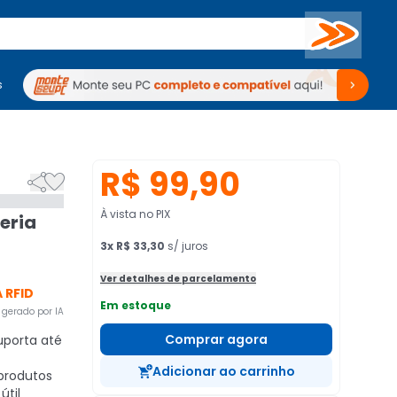
Buscar
s
mputadores
Periféricos
Periféricos
TV
Venda no KaBuM!
TV
Venda no KaBuM!
R$ 99,90


À vista no PIX
eria
3
x
R$ 33,30
s/ juros
Ver detalhes de parcelamento
 RFID
Em estoque
gerado por IA
Comprar agora
porta até
Adicionar ao carrinho
produtos
útil