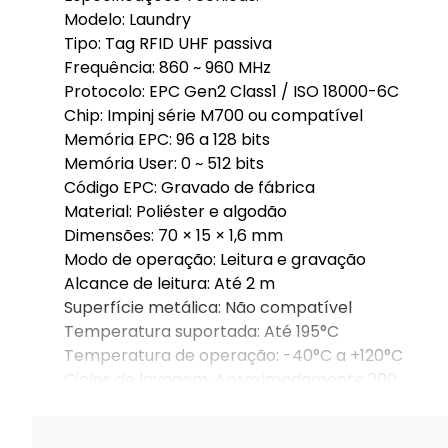
Modelo: Laundry
Tipo: Tag RFID UHF passiva
Frequência: 860 ~ 960 MHz
Protocolo: EPC Gen2 Class1 / ISO 18000-6C
Chip: Impinj série M700 ou compatível
Memória EPC: 96 a 128 bits
Memória User: 0 ~ 512 bits
Código EPC: Gravado de fábrica
Material: Poliéster e algodão
Dimensões: 70 × 15 × 1,6 mm
Modo de operação: Leitura e gravação
Alcance de leitura: Até 2 m
Superfície metálica: Não compatível
Temperatura suportada: Até 195°C
Temperatura de operação: -40°C a +120°C
Ciclos de lavagem: Aproximadamente 200
Aplicação: Enxoval, lavanderias, hospitais, hotéis