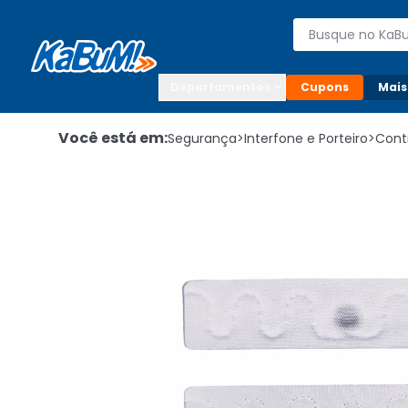
Enviar para:

Buscar produto
Digite o CEP

Departamentos
Cupons
Mais
Você está em:
Segurança
>
Interfone e Porteiro
>
Cont