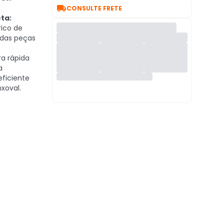

CONSULTE FRETE
ta:
rico de
 das peças
ra rápida
a
eficiente
xoval.