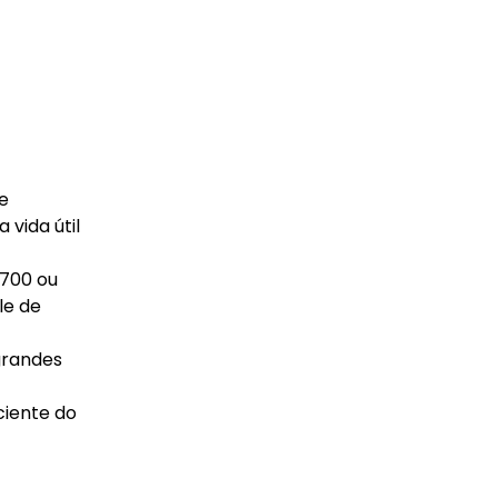
e
vida útil
M700 ou
le de
 grandes
ciente do