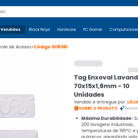
s
 Vendidos
Mais-v-
Black Ninja
Black Ninja
Hardware
Hardware
PC Gamer
PC Gamer
Computadore
Co
role de Acesso
>
Código
1018361
Tag Enxoval Lavand
70x15x1,6mm - 10
Unidades
Vendido e entregue por:
LOJA

SOBRE O PRODUTO
Resumo 
Máxima Durabilidade:
Su
200 lavagens industriais,
temperaturas de 195°C e 
químicos, garantindo vida 