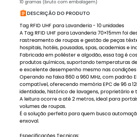
10 gramas (bruto com embalagem)

DESCRIÇÃO DO PRODUTO
Tag RFID UHF para Lavanderia - 10 unidades
A Tag RFID UHF para Lavanderia 70×15mm foi des
rastreamento de roupas e gestão de peças têxte
hospitais, hotéis, pousadas, spas, academias e ind
Fabricada em poliéster e algodão, essa tag é co
produtos químicos, suportando temperaturas de at
e excelente desempenho mesmo nas condições 
Operando na faixa 860 a 960 MHz, com padrão EPC
compatível, oferecendo memória EPC de 96 a 128 
identidade, histórico de lavagens, proprietário 
A leitura ocorre a até 2 metros, ideal para port
volumes de roupas.
É a solução perfeita para quem busca automação,
enxoval.
Especificações Tecnicas: