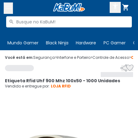



Buscar produtos


Enviar para:
Digite o CEP
Mundo Gamer
Black Ninja
Hardware
PC Gamer
C

Olá. Acesse sua conta
Você está em:
Segurança
>
Interfone e Porteiro
>
Controle de Acesso
>
Có


ENTRE

Departamentos
Etiqueta Rfid Uhf 900 Mhz 100x50 - 1000 Unidades
CADASTRE-SE
Cupons

Vendido e entregue por:
LOJA RFID
Mais Vendidos

Ativar tradutor em libras
