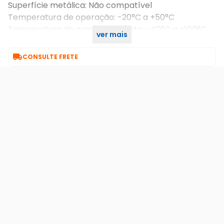
Superfície metálica: Não compatível
Temperatura de operação: -20°C a +50°C
Temperatura de armazenamento: -40°C a +100°C
ver mais
Quantidade: 100 unidades

CONSULTE FRETE