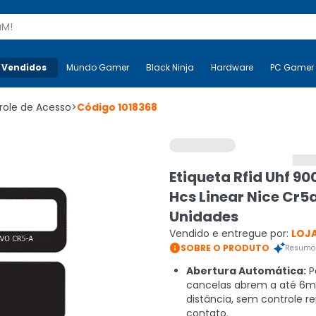
s
 Vendidos
Mais-v-
Mundo Gamer
Mundo Gamer
Black Ninja
Black Ninja
Hardware
Hardware
PC Gamer
role de Acesso
>
Código
1018368
Etiqueta Rfid Uhf 90
Hcs Linear Nice Cr5a
Unidades
Vendido e entregue por:
LOJA

SOBRE O PRODUTO
Resumo 
Abertura Automática:
P
cancelas abrem a até 6m
distância, sem controle 
contato.