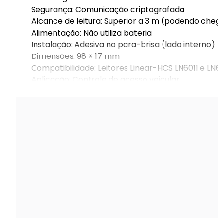
Segurança: Comunicação criptografada
Alcance de leitura: Superior a 3 m (podendo che
Alimentação: Não utiliza bateria
Instalação: Adesiva no para-brisa (lado interno)
Dimensões: 98 × 17 mm
Compatibilidade: Leitores Linear-HCS LN6011 e LN
Aplicação: Controle de acesso veicular
Quantidade por kit: 10 unidades