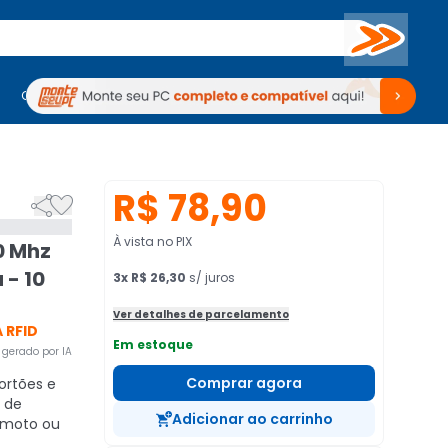
Buscar
PC Gamer
Computadores
Computadores
Periféricos
Periféricos
TV
Venda no KaBuM!
TV
Venda no KaBuM!
R$ 78,90


À vista no PIX
0 Mhz
 - 10
3
x
R$ 26,30
s/ juros
Ver detalhes de parcelamento
 RFID
Em estoque
gerado por IA
Comprar agora
ortões e
 de
Adicionar ao carrinho
remoto ou