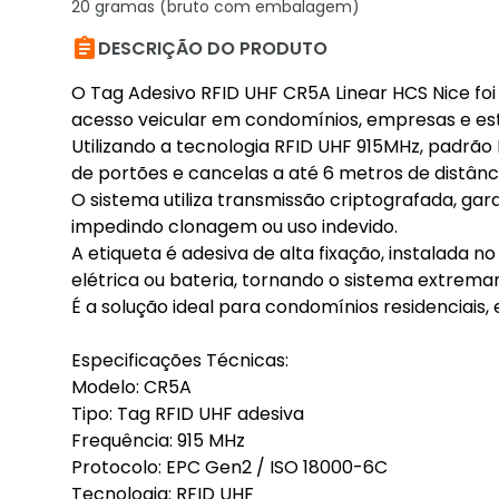
20 gramas (bruto com embalagem)

DESCRIÇÃO DO PRODUTO
O Tag Adesivo RFID UHF CR5A Linear HCS Nice fo
acesso veicular em condomínios, empresas e es
Utilizando a tecnologia RFID UHF 915MHz, padrã
de portões e cancelas a até 6 metros de distânc
O sistema utiliza transmissão criptografada, gar
impedindo clonagem ou uso indevido.
A etiqueta é adesiva de alta fixação, instalada 
elétrica ou bateria, tornando o sistema extrem
É a solução ideal para condomínios residenciais
Especificações Técnicas:
Modelo: CR5A
Tipo: Tag RFID UHF adesiva
Frequência: 915 MHz
Protocolo: EPC Gen2 / ISO 18000-6C
Tecnologia: RFID UHF