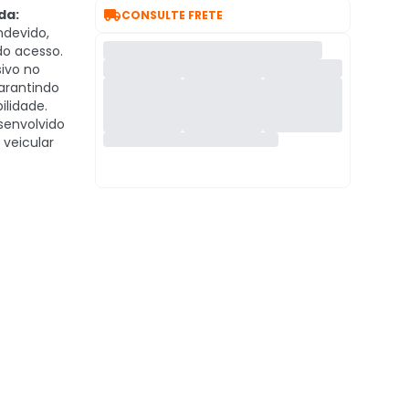

da:
CONSULTE FRETE
ndevido,
do acesso.
ivo no
garantindo
ilidade.
envolvido
 veicular