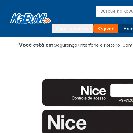
Enviar para:

Buscar produto
Digite o CEP

Departamentos
Cupons
Mais
Você está em:
Segurança
>
Interfone e Porteiro
>
Cont