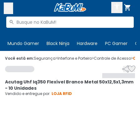



Buscar produtos


Enviar para:
Digite o CEP
Mundo Gamer
Black Ninja
Hardware
PC Gamer
C

Olá. Acesse sua conta
Você está em:
Segurança
>
Interfone e Porteiro
>
Controle de Acesso
>
Có


ENTRE

Departamentos
Acutag Uhf Iq350 Flexível Branco Metal 50x12,5x1,3mm
CADASTRE-SE
Cupons

- 10 Unidades
Vendido e entregue por:
LOJA RFID
Mais Vendidos

Ativar tradutor em libras
