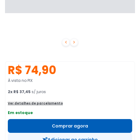


R$ 74,90
À vista no PIX
2
x
R$ 37,45
s/ juros
Ver detalhes de parcelamento
Em estoque
Comprar agora
Adicionar ao carrinho