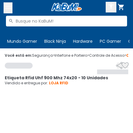



Buscar produtos


Enviar para:
Digite o CEP
Mundo Gamer
Black Ninja
Hardware
PC Gamer
C

Olá. Acesse sua conta
Você está em:
Segurança
>
Interfone e Porteiro
>
Controle de Acesso
>
Có


ENTRE

Departamentos
Etiqueta Rfid Uhf 900 Mhz 74x20 - 10 Unidades
CADASTRE-SE
Cupons

Vendido e entregue por:
LOJA RFID
Mais Vendidos

Ativar tradutor em libras
