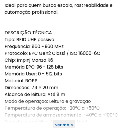
Ideal para quem busca escala, rastreabilidade e
automação profissional.
DESCRIÇÃO TÉCNICA:
Tipo: RFID UHF passiva
Frequência: 860 ~ 960 MHz
Protocolo: EPC Gen2 Class1 / ISO 18000-6C
Chip: Impinj Monza R6
Memória EPC: 96 - 128 bits
Memória User: 0 - 512 bits
Material: BOPP
Dimensões: 74 × 20 mm
Alcance de leitura: Até 8 m
Modo de operação: Leitura e gravação
Temperatura de operação: -20°C a +50°C
Temperatura de armazenamento: -40°C a +100°C
Superfície metálica: Não compatível
ver mais