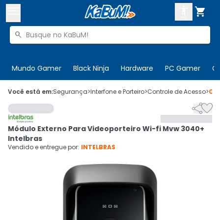



Buscar produtos


Enviar para:
Digite o CEP
Mundo Gamer
Black Ninja
Hardware
PC Gamer
C

Olá. Acesse sua conta
Você está em:
Segurança
>
Interfone e Porteiro
>
Controle de Acesso
>
Có


ENTRE

Departamentos
Módulo Externo Para Videoporteiro Wi-fi Mvw 3040+
CADASTRE-SE
Cupons

Intelbras
Vendido e entregue por:
INTELBRAS
Mais Vendidos

Ativar tradutor em libras
