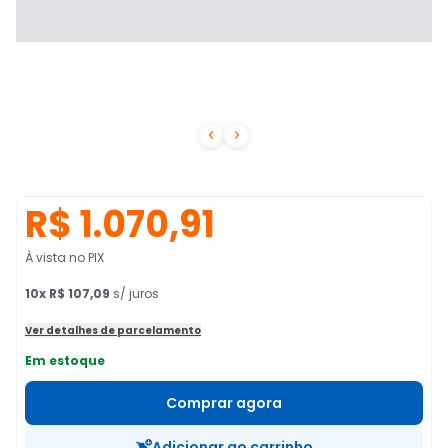


R$ 1.070,91
À vista no PIX
10
x
R$ 107,09
s/ juros
Ver detalhes de parcelamento
Em estoque
Comprar agora
Adicionar ao carrinho