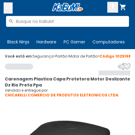



Buscar produtos


Enviar para:
Digite o CEP
Black Ninja
Hardware
PC Gamer
Computadores
P

Olá. Acesse sua conta
Você está em:
Segurança
>
Portão
>
Motor de Portão
>
Código
1025198


ENTRE

Departamentos
Carenagem Plastica Capa Protetora Motor Deslizante
CADASTRE-SE
Cupons

Dz Rio Preta Ppa
Vendido e entregue por:
CHICARELLI COMERCIO DE PRODUTOS ELETRONICOS LTDA
Mais Vendidos

Ativar tradutor em libras
