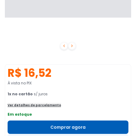


R$ 16,52
À vista no PIX
1
x no cartão
s/ juros
Ver detalhes de parcelamento
Em estoque
Comprar agora