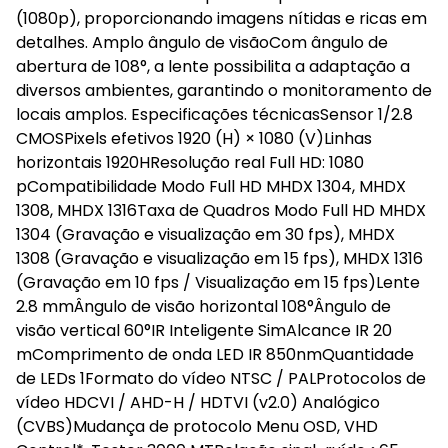
(1080p), proporcionando imagens nítidas e ricas em
detalhes. Amplo ângulo de visãoCom ângulo de
abertura de 108°, a lente possibilita a adaptação a
diversos ambientes, garantindo o monitoramento de
locais amplos. Especificações técnicasSensor 1/2.8
CMOSPixels efetivos 1920 (H) × 1080 (V)Linhas
horizontais 1920HResolução real Full HD: 1080
pCompatibilidade Modo Full HD MHDX 1304, MHDX
1308, MHDX 1316Taxa de Quadros Modo Full HD MHDX
1304 (Gravação e visualização em 30 fps), MHDX
1308 (Gravação e visualização em 15 fps), MHDX 1316
(Gravação em 10 fps / Visualização em 15 fps)Lente
2.8 mmÂngulo de visão horizontal 108°Ângulo de
visão vertical 60°IR Inteligente SimAlcance IR 20
mComprimento de onda LED IR 850nmQuantidade
de LEDs 1Formato do vídeo NTSC / PALProtocolos de
vídeo HDCVI / AHD-H / HDTVI (v2.0) Analógico
(CVBS)Mudança de protocolo Menu OSD, VHD