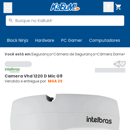



Buscar produtos


Enviar para:
Digite o CEP
Black Ninja
Hardware
PC Gamer
Computadores
P

Olá. Acesse sua conta
Você está em:
Segurança
>
Câmera de Segurança
>
Câmera Dome
>
C


ENTRE

Departamentos
Camera Vhd 1220 D Mic G9
CADASTRE-SE
Cupons

Vendido e entregue por:
MGA ZS
Mais Vendidos

Ativar tradutor em libras
