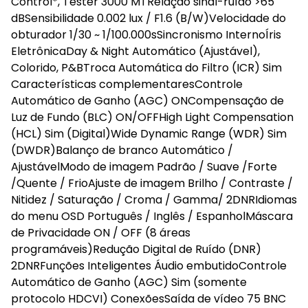
Control*, Tester 3000 MTRelação sinal-ruído >65
dBSensibilidade 0.002 lux / F1.6 (B/W)Velocidade do
obturador 1/30 ~ 1/100.000sSincronismo InternoÍris
EletrônicaDay & Night Automático (Ajustável),
Colorido, P&BTroca Automática do Filtro (ICR) Sim
Características complementaresControle
Automático de Ganho (AGC) ONCompensação de
Luz de Fundo (BLC) ON/OFFHigh Light Compensation
(HCL) Sim (Digital)Wide Dynamic Range (WDR) Sim
(DWDR)Balanço de branco Automático /
AjustávelModo de imagem Padrão / Suave /Forte
/Quente / FrioAjuste de imagem Brilho / Contraste /
Nitidez / Saturação / Croma / Gamma/ 2DNRIdiomas
do menu OSD Português / Inglês / EspanholMáscara
de Privacidade ON / OFF (8 áreas
programáveis)Redução Digital de Ruído (DNR)
2DNRFunções Inteligentes Áudio embutidoControle
Automático de Ganho (AGC) Sim (somente
protocolo HDCVI) ConexõesSaída de vídeo 75 BNC