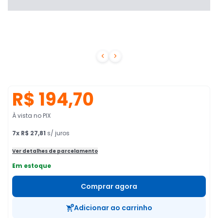


R$ 194,70
À vista no PIX
7
x
R$ 27,81
s/ juros
Ver detalhes de parcelamento
Em estoque
Comprar agora
Adicionar ao carrinho