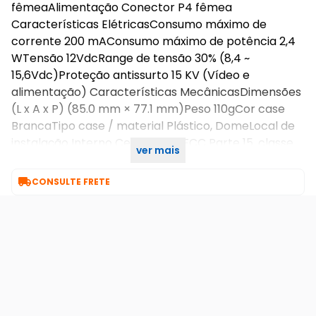
fêmeaAlimentação Conector P4 fêmea
Características ElétricasConsumo máximo de
corrente 200 mAConsumo máximo de potência 2,4
WTensão 12VdcRange de tensão 30% (8,4 ~
15,6Vdc)Proteção antissurto 15 KV (Vídeo e
alimentação) Características MecânicasDimensões
(L x A x P) (85.0 mm × 77.1 mm)Peso 110gCor case
BrancaTipo case / material Plástico, DomeLocal de
instalação Interno CertificadosFCC Parte 15, classe
ver mais
BCECE-LVD: EN 62368-1;CE-EMC: EN 55032;EN 55035

CONSULTE FRETE