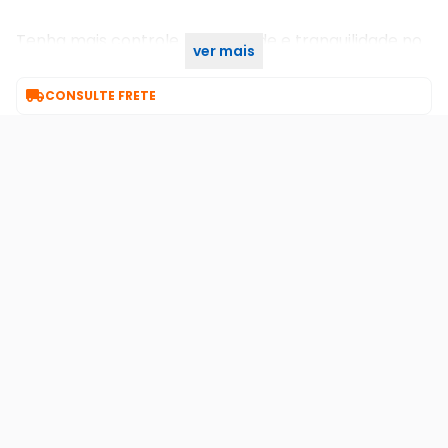
Tenha mais controle, praticidade e tranquilidade no
ver mais
seu dia a dia. Garanta já a sua!

CONSULTE FRETE