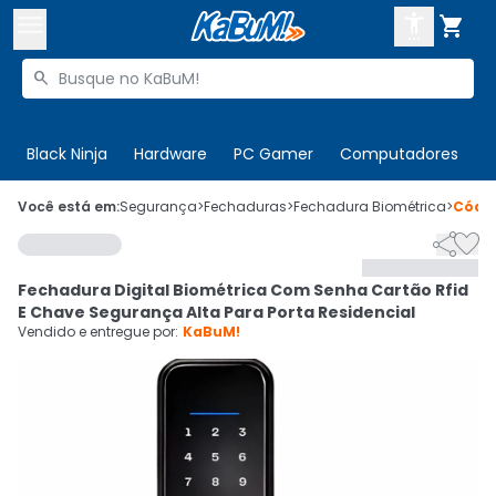



Buscar produtos


Enviar para:
Digite o CEP
Black Ninja
Hardware
PC Gamer
Computadores
P

Olá. Acesse sua conta
Você está em:
Segurança
>
Fechaduras
>
Fechadura Biométrica
>
Códi


ENTRE

Departamentos
Fechadura Digital Biométrica Com Senha Cartão Rfid
CADASTRE-SE
Cupons

E Chave Segurança Alta Para Porta Residencial
Vendido e entregue por:
KaBuM!
Mais Vendidos

Ativar tradutor em libras
