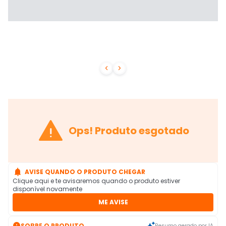



Ops! Produto esgotado

AVISE QUANDO O PRODUTO CHEGAR
Clique aqui e te avisaremos quando o produto estiver
disponível novamente
ME AVISE

SOBRE O PRODUTO
Resumo gerado por IA