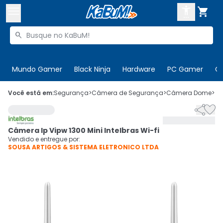



Buscar produtos


Enviar para:
Digite o CEP
Mundo Gamer
Black Ninja
Hardware
PC Gamer
C

Olá. Acesse sua conta
Você está em:
Segurança
>
Câmera de Segurança
>
Câmera Dome
>
C


ENTRE

Departamentos
Câmera Ip Vipw 1300 Mini Intelbras Wi-fi
CADASTRE-SE
Cupons

Vendido e entregue por:
SOUSA ARTIGOS & SISTEMA ELETRONICO LTDA
Mais Vendidos

Ativar tradutor em libras
