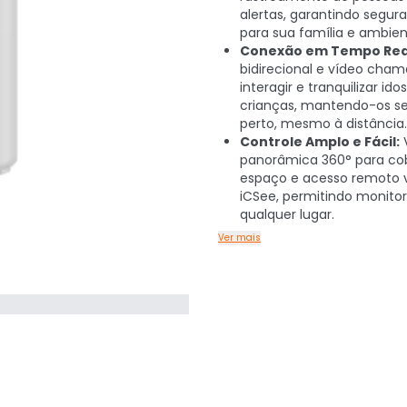
alertas, garantindo segur
para sua família e ambien
Conexão em Tempo Rea
bidirecional e vídeo cha
interagir e tranquilizar ido
crianças, mantendo-os s
perto, mesmo à distância.
Controle Amplo e Fácil:
panorâmica 360° para cob
espaço e acesso remoto 
iCSee, permitindo monitor
qualquer lugar.
Ver mais