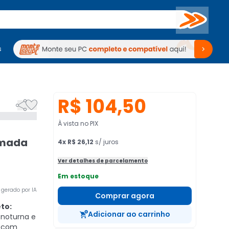
Buscar
s
mputadores
Periféricos
Periféricos
TV
Venda no KaBuM!
TV
Venda no KaBuM!
R$ 104,50


À vista no PIX
amada
4
x
R$ 26,12
s/ juros
Ver detalhes de parcelamento
Em estoque
gerado por IA
Comprar agora
to:
Adicionar ao carrinho
 noturna e
s com