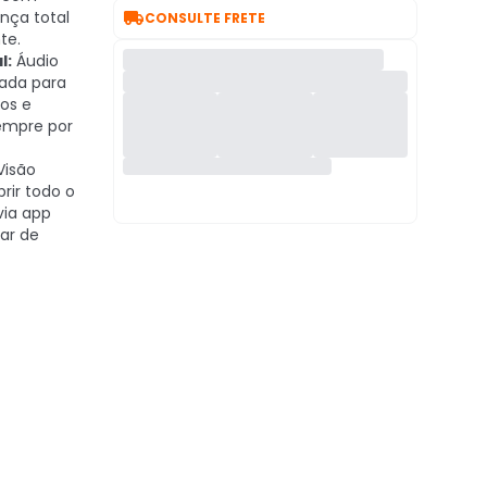

ança total
CONSULTE FRETE
te.
l:
Áudio
mada para
sos e
empre por
Visão
rir todo o
via app
ar de