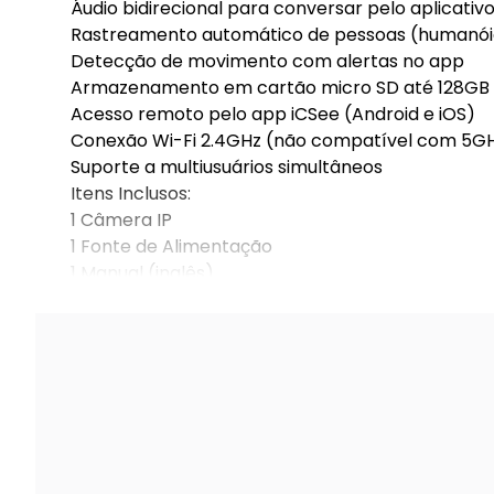
Áudio bidirecional para conversar pelo aplicativ
Rastreamento automático de pessoas (humanói
Detecção de movimento com alertas no app
Armazenamento em cartão micro SD até 128GB
Acesso remoto pelo app iCSee (Android e iOS)
Conexão Wi-Fi 2.4GHz (não compatível com 5G
Suporte a multiusuários simultâneos
Itens Inclusos:
1 Câmera IP
1 Fonte de Alimentação
1 Manual (inglês)
1 Kit de Parafusos