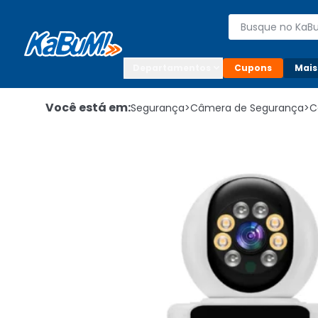
Enviar para:

Buscar produto
Digite o CEP

Departamentos
Cupons
Mais
Você está em:
Segurança
>
Câmera de Segurança
>
C