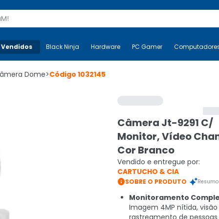
s
 Vendidos
Mais-v-
Black Ninja
Black Ninja
Hardware
Hardware
PC Gamer
PC Gamer
Computadore
Co
âmera Dome
>
Código
1032145
Câmera Jt-9291 C/
Monitor, Vídeo Ch
Cor Branco
Vendido e entregue por:
CARTUCHO & CIA

SOBRE O PRODUTO
Resumo 
Monitoramento Comple
Imagem 4MP nítida, visão
rastreamento de pessoa