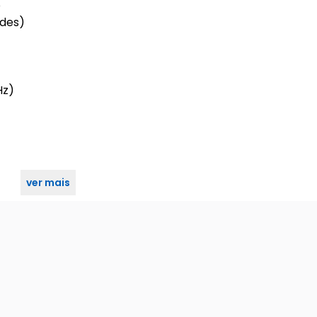
o
des)
Hz)
ver mais