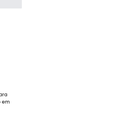
ara
o em