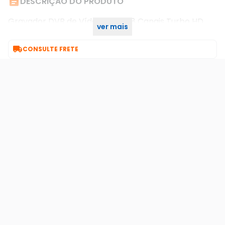

DESCRIÇÃO DO PRODUTO
Gravador DVR de Vídeo Digital 8 Canais Turbo HD
ver mais
DS-7108HGHI-M1 Hikvision

CONSULTE FRETE