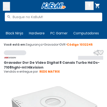



Buscar produtos


Enviar para:
Digite o CEP
Black Ninja
Hardware
PC Gamer
Computadores
P

Olá. Acesse sua conta
Você está em:
Segurança
>
Gravador
>
DVR
>
Código
1032245


ENTRE

Departamentos
Gravador Dvr De Vídeo Digital 8 Canais Turbo Hd Ds-
CADASTRE-SE
Cupons

7108hghi-m1 Hikvision
Vendido e entregue por:
REDE MATRIX
Mais Vendidos

Ativar tradutor em libras
