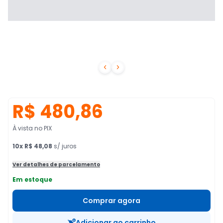


R$ 480,86
À vista no PIX
10
x
R$ 48,08
s/ juros
Ver detalhes de parcelamento
Em estoque
Comprar agora
Adicionar ao carrinho