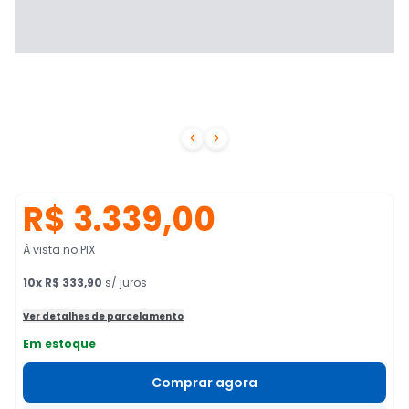


R$ 3.339,00
À vista no PIX
10
x
R$ 333,90
s/ juros
Ver detalhes de parcelamento
Em estoque
Comprar agora