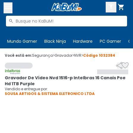



Buscar produtos


Enviar para:
Digite o CEP
Mundo Gamer
Black Ninja
Hardware
PC Gamer
C

Olá. Acesse sua conta
Você está em:
Segurança
>
Gravador
>
NVR
>
Código
1032384


ENTRE

Departamentos
Gravador De Vídeo Nvd 1516-p Intelbras 16 Canais Poe
CADASTRE-SE
Cupons

Hd 1TB Purple
Vendido e entregue por:
SOUSA ARTIGOS & SISTEMA ELETRONICO LTDA
Mais Vendidos

Ativar tradutor em libras
