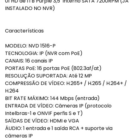
01 HD de 1TB Purple 3,5" interno SATA 7200RPM (JÁ
INSTALADO NO NVR)
Características
MODELO: NVD 1516-P
TECNOLOGIA: IP (NVR com PoE)
CANAIS: 16 canais IP
PORTAS PoE: 16 portas PoE (802.3af/at)
RESOLUÇÃO SUPORTADA: Até 12 MP
COMPRESSÃO DE VÍDEO: H.265+ / H.265 / H.264+ /
H.264
BIT RATE MÁXIMO: 144 Mbps (entrada)
ENTRADA DE VÍDEO: Câmeras IP (protocolo
Intelbras-1 e ONVIF perfis S e T)
SAÍDAS DE VÍDEO: HDMI e VGA
ÁUDIO: 1 entrada e 1 saída RCA + suporte via
câmeras IP