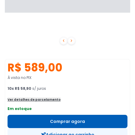


R$ 589,00
À vista no PIX
10
x
R$ 58,90
s/ juros
Ver detalhes de parcelamento
Em estoque
Comprar agora
Adicionar ao carrinho