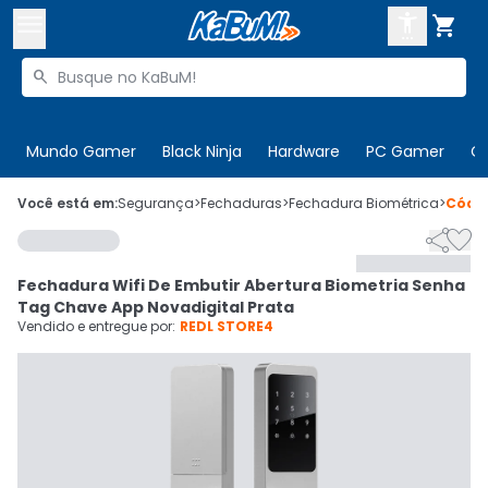



Buscar produtos


Enviar para:
Digite o CEP
Mundo Gamer
Black Ninja
Hardware
PC Gamer
C

Olá. Acesse sua conta
Você está em:
Segurança
>
Fechaduras
>
Fechadura Biométrica
>
Códi


ENTRE

Departamentos
Fechadura Wifi De Embutir Abertura Biometria Senha
CADASTRE-SE
Cupons

Tag Chave App Novadigital Prata
Vendido e entregue por:
REDL STORE4
Mais Vendidos

Ativar tradutor em libras
