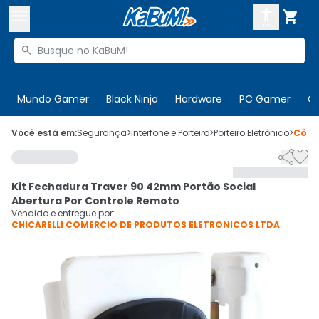



Buscar produtos


Enviar para:
Digite o CEP
Mundo Gamer
Black Ninja
Hardware
PC Gamer
C

Olá. Acesse sua conta
Você está em:
Segurança
>
Interfone e Porteiro
>
Porteiro Eletrônico
>
Códi


ENTRE

Departamentos
Kit Fechadura Traver 90 42mm Portão Social
CADASTRE-SE
Cupons

Abertura Por Controle Remoto
Vendido e entregue por:
CHICARELLI COMERCIO DE PRODUTOS ELETRONICOS LTDA
Mais Vendidos

Ativar tradutor em libras
