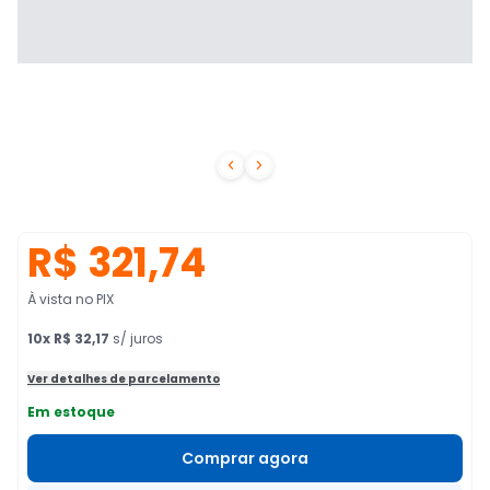


R$ 321,74
À vista no PIX
10
x
R$ 32,17
s/ juros
Ver detalhes de parcelamento
Em estoque
Comprar agora