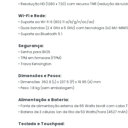
• Resolução HD (1280 x 720) com recurso TNR (redução de ruíd
Wi-Fi e Rede:
• Suporte ao Wi-Fi 6 (802.11 a/b/g/n/ac/ax)
• Duas bandas (2.4 GHz e 5 GHz) com tecnologia 2x2 MU-MIMO
• Suporte ao Bluetooth 5.1
Segurança:
• Senha para BIOS
• TPM em firmware (fTPM)
• Trava Kensington
Dimensões e Pesos:
• Dimensões: 362.9 (L) x 237.5 (P) x 19.95 (A) mm
• Peso: 1.8 kg (sem embalagem)
Alimentação e Bateria:
• Fonte de alimentação externa de 65 Watts bivolt com cabo 
• Bateria de 3 células íon de lítio de 53 Watts/hora (4527 mAh)
Teclado e Touchpad: