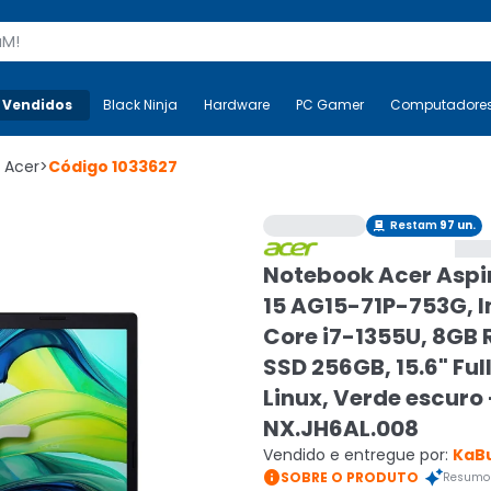
s
 Vendidos
Mais-v-
Black Ninja
Black Ninja
Hardware
Hardware
PC Gamer
PC Gamer
Computadore
Co
 Acer
>
Código
1033627
Restam
97
un.

Notebook Acer Aspi
15 AG15-71P-753G, I
Core i7-1355U, 8GB
SSD 256GB, 15.6" Full
Linux, Verde escuro 
NX.JH6AL.008
Vendido e entregue por:
KaB

SOBRE O PRODUTO
Resumo 