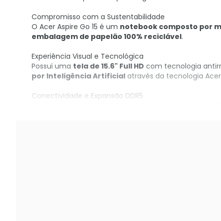
Compromisso com a Sustentabilidade
O Acer Aspire Go 15 é um
notebook composto por ma
embalagem de papelão 100% reciclável
.
Experiência Visual e Tecnológica
Possui uma
tela de 15.6" Full HD
com tecnologia antir
por Inteligência Artificial
através da tecnologia Acer 
Conectividade e Expansão DDR5
Conta com a velocidade da
memória RAM DDR5 de 
com
Wi-Fi 6 e Bluetooth 5.1
.