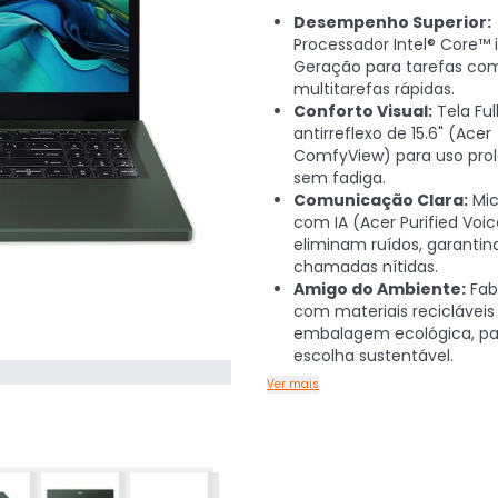
Desempenho Superior:
Processador Intel® Core™ i
Geração para tarefas co
multitarefas rápidas.
Conforto Visual:
Tela Ful
antirreflexo de 15.6" (Acer
ComfyView) para uso pro
sem fadiga.
Comunicação Clara:
Mic
com IA (Acer Purified Voic
eliminam ruídos, garantin
chamadas nítidas.
Amigo do Ambiente:
Fab
com materiais recicláveis
embalagem ecológica, p
escolha sustentável.
Ver mais