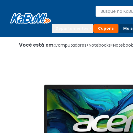
Enviar para:

Buscar produto
Digite o CEP

Departamentos
Cupons
Mais
Você está em:
Computadores
>
Notebooks
>
Notebook