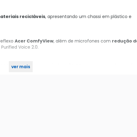
teriais recicláveis
, apresentando um chassi em plástico e
reflexo
Acer ComfyView
, além de microfones com
redução d
Purified Voice 2.0.
5200 MHz
, sendo expansível até
32 GB
, e conectividade sem fi
ver mais