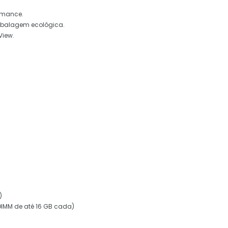
ormance.
embalagem ecológica.
View.
)
DIMM de até 16 GB cada)