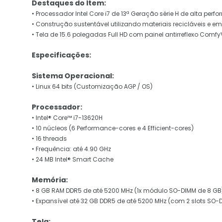
Destaques do Item:
• Processador Intel Core i7 de 13ª Geração série H de alta perf
• Construção sustentável utilizando materiais recicláveis e 
• Tela de 15.6 polegadas Full HD com painel antirreflexo Comfy
Especificações:
Sistema Operacional:
• Linux 64 bits (Customização AGP / OS)
Processador:
• Intel® Core™ i7-13620H
• 10 núcleos (6 Performance-cores e 4 Efficient-cores)
• 16 threads
• Frequência: até 4.90 GHz
• 24 MB Intel® Smart Cache
Memória:
• 8 GB RAM DDR5 de até 5200 MHz (1x módulo SO-DIMM de 8 GB
• Expansível até 32 GB DDR5 de até 5200 MHz (com 2 slots SO-
Tela: