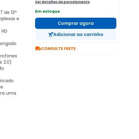
Ver detalhes de parcelamento
Em estoque
7 de 13ª
mplexas e
Comprar agora
l HD
Adicionar ao carrinho
longado

CONSULTE FRETE
rofones
e 2.0)
do
ricado
 e
ara uma