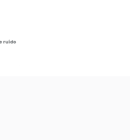
e ruído
o avançada