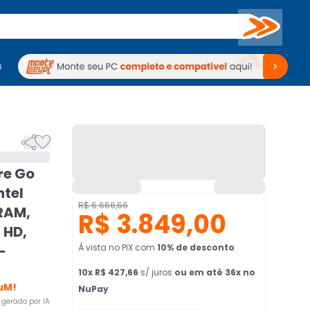
Buscar
s
mputadores
Periféricos
Periféricos
TV
Venda no KaBuM!
TV
Venda no KaBuM!


re Go
ntel
R$ 6.666,66
 RAM,
R$ 3.849,00
 HD,
-
À vista no PIX
com
10
% de desconto
10
x
R$ 427,66
s/ juros
ou em até 36x no
uM!
NuPay
gerado por IA