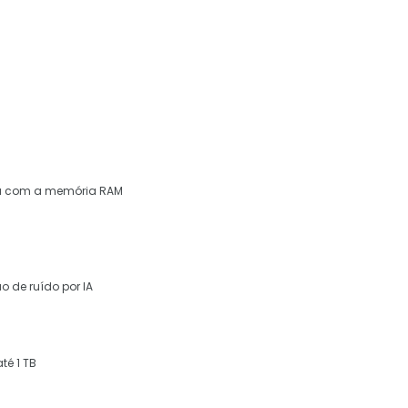
da com a memória RAM
o de ruído por IA
té 1 TB