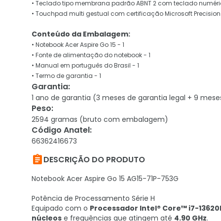
• Teclado tipo membrana padrão ABNT 2 com teclado numéri
• Touchpad multi gestual com certificação Microsoft Precisi
Conteúdo da Embalagem:
• Notebook Acer Aspire Go 15 - 1
• Fonte de alimentação do notebook - 1
• Manual em português do Brasil - 1
• Termo de garantia - 1
Garantia
:
1 ano de garantia (3 meses de garantia legal + 9 mese
Peso
:
2594 gramas (bruto com embalagem)
Código Anatel
:
66362416673

DESCRIÇÃO DO PRODUTO
Notebook Acer Aspire Go 15 AG15-71P-753G
Potência de Processamento Série H
Equipado com o
Processador Intel® Core™ i7-13620
núcleos
e frequências que atingem até
4.90 GHz
.