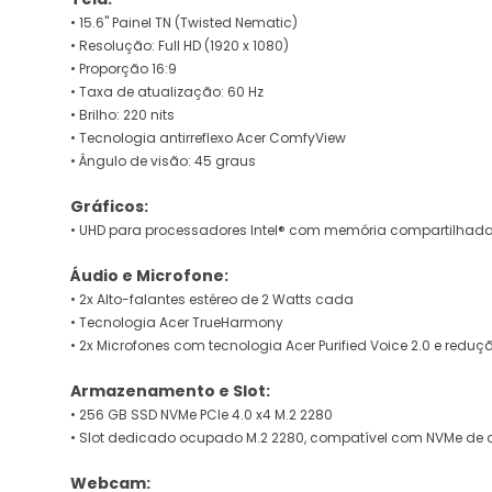
• 15.6" Painel TN (Twisted Nematic)
• Resolução: Full HD (1920 x 1080)
• Proporção 16:9
• Taxa de atualização: 60 Hz
• Brilho: 220 nits
• Tecnologia antirreflexo Acer ComfyView
• Ângulo de visão: 45 graus
Gráficos:
• UHD para processadores Intel® com memória compartilha
Áudio e Microfone:
• 2x Alto-falantes estéreo de 2 Watts cada
• Tecnologia Acer TrueHarmony
• 2x Microfones com tecnologia Acer Purified Voice 2.0 e reduçã
Armazenamento e Slot:
• 256 GB SSD NVMe PCIe 4.0 x4 M.2 2280
• Slot dedicado ocupado M.2 2280, compatível com NVMe de a
Webcam: