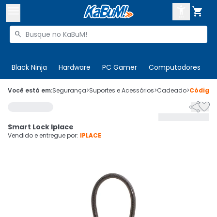



Buscar produtos


Enviar para:
Digite o CEP
Black Ninja
Hardware
PC Gamer
Computadores
P

Olá. Acesse sua conta
Você está em:
Segurança
>
Suportes e Acessórios
>
Cadeado
>
Código


ENTRE

Departamentos
Smart Lock Iplace
CADASTRE-SE
Cupons

Vendido e entregue por:
IPLACE
Mais Vendidos

Ativar tradutor em libras
