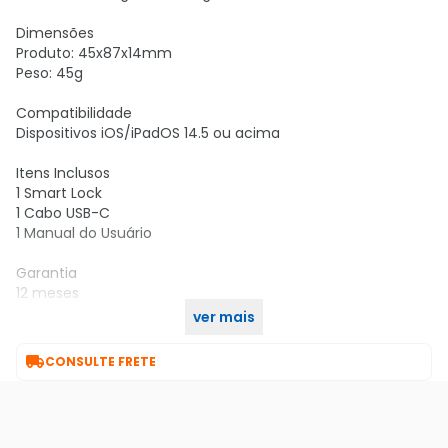
Dimensões
Produto: 45x87x14mm
Peso: 45g
Compatibilidade
Dispositivos iOS/iPadOS 14.5 ou acima
Itens Inclusos
1 Smart Lock
1 Cabo USB-C
1 Manual do Usuário
Garantia
12 meses
ver mais
*NÃO FATURAMOS PARA CNPJ

CONSULTE FRETE