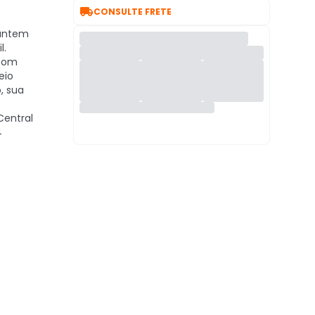

CONSULTE FRETE
rantem
l.
om
eio
, sua
Central
4