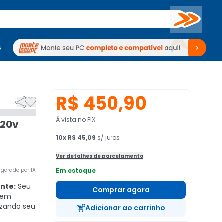
Buscar
s
mputadores
Periféricos
Periféricos
TV
Venda no KaBuM!
TV
Venda no KaBuM!
R$ 450,90


À vista no PIX
220v
10
x
R$ 45,09
s/ juros
Ver detalhes de parcelamento
gerado por IA
Em estoque
ente:
Seu
Comprar agora
 em
izando seu
Adicionar ao carrinho