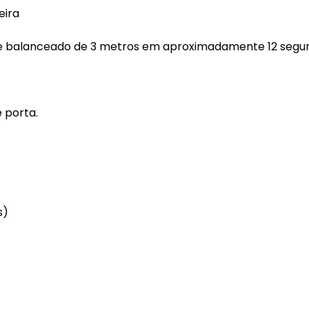
eira
e balanceado de 3 metros em aproximadamente 12 segu
 porta.
s)