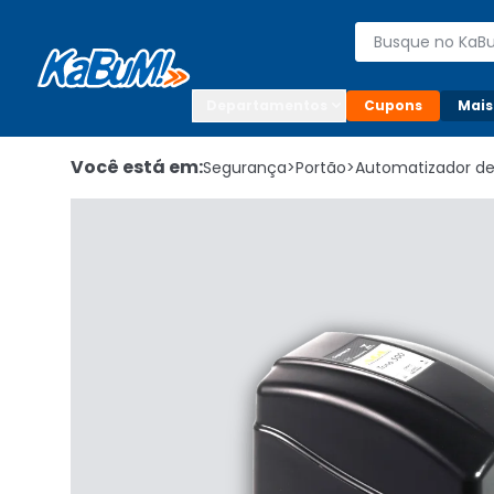
Enviar para:

Buscar produto
Digite o CEP

Departamentos
Cupons
Mais
Você está em:
Segurança
>
Portão
>
Automatizador de