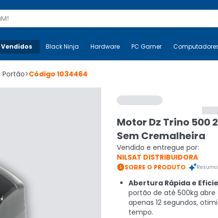
s
 Vendidos
Mais-v-
Black Ninja
Black Ninja
Hardware
Hardware
PC Gamer
PC Gamer
Computadore
Co
 Portão
>
Código
1034464
Motor Dz Trino 500 
Sem Cremalheira
Vendido e entregue por:
NILSAT DISTRIBUIDORA

SOBRE O PRODUTO
Resumo 
Abertura Rápida e Efici
portão de até 500kg abre
apenas 12 segundos, otim
tempo.