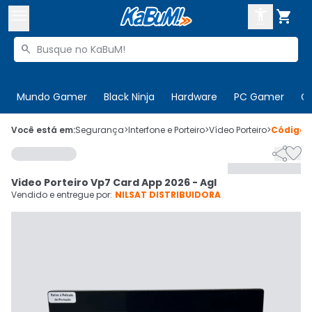



Buscar produtos


Enviar para:
Digite o CEP
Mundo Gamer
Black Ninja
Hardware
PC Gamer
C

Olá. Acesse sua conta
Você está em:
Segurança
>
Interfone e Porteiro
>
Vídeo Porteiro
>
Código


ENTRE

Departamentos
Video Porteiro Vp7 Card App 2026 - Agl
CADASTRE-SE
Cupons

Vendido e entregue por:
NILSAT DISTRIBUIDORA
Mais Vendidos

Ativar tradutor em libras
