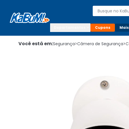
Enviar para:

Buscar produto
Digite o CEP

Departamentos
Cupons
Mais
Você está em:
Segurança
>
Câmera de Segurança
>
C