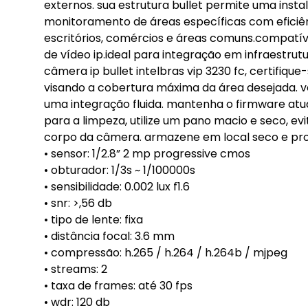
externos. sua estrutura bullet permite uma insta
monitoramento de áreas específicas com eficiênc
escritórios, comércios e áreas comuns.compatí
de vídeo ip.ideal para integração em infraestrutu
câmera ip bullet intelbras vip 3230 fc, certifiqu
visando a cobertura máxima da área desejada. v
uma integração fluida. mantenha o firmware atua
para a limpeza, utilize um pano macio e seco, ev
corpo da câmera. armazene em local seco e pro
• sensor: 1/2.8” 2 mp progressive cmos
• obturador: 1/3s ~ 1/100000s
• sensibilidade: 0.002 lux f1.6
• snr: >,56 db
• tipo de lente: fixa
• distância focal: 3.6 mm
• compressão: h.265 / h.264 / h.264b / mjpeg
• streams: 2
• taxa de frames: até 30 fps
• wdr: 120 db