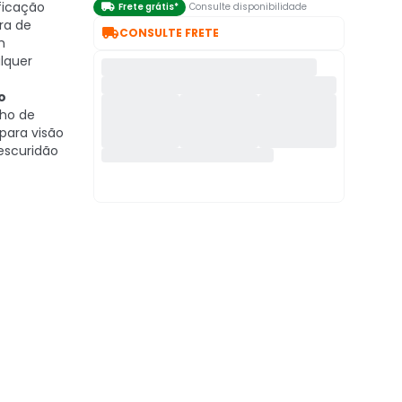
ficação

Frete grátis*
Consulte disponibilidade
ra de

CONSULTE FRETE
m
lquer
o
ho de
 para visão
escuridão