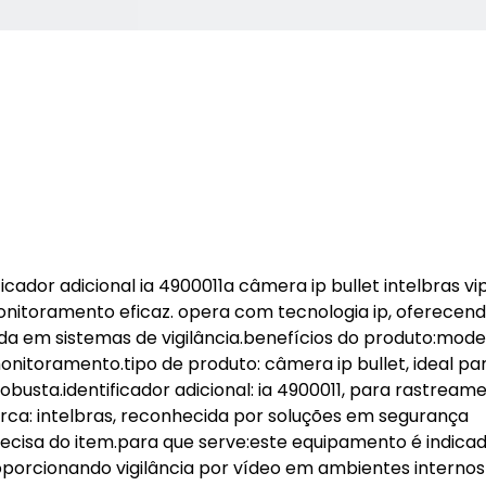
icador adicional ia 4900011a câmera ip bullet intelbras vi
onitoramento eficaz. opera com tecnologia ip, oferecen
ada em sistemas de vigilância.benefícios do produto:model
onitoramento.tipo de produto: câmera ip bullet, ideal pa
busta.identificador adicional: ia 4900011, para rastream
ca: intelbras, reconhecida por soluções em segurança
precisa do item.para que serve:este equipamento é indica
oporcionando vigilância por vídeo em ambientes internos