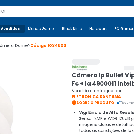
s
 Vendidos
Mais-v-
Mundo Gamer
Mundo Gamer
Black Ninja
Black Ninja
Hardware
Hardware
PC Gamer
âmera Dome
>
Código
1034603
Câmera Ip Bullet Vi
Fc + Ia 4900011 Intel
Vendido e entregue por:
ELETRONICA SANTANA

SOBRE O PRODUTO
Resumo 
Vigilância de Alta Resol
Sensor 2MP e WDR 120dB 
imagens claras e detalh
todas as condições de luz