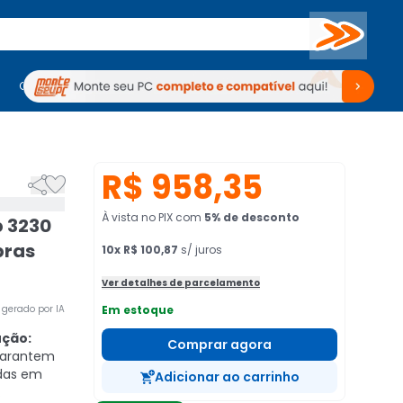
Buscar
PC Gamer
Computadores
Computadores
Periféricos
Periféricos
TV
Venda no KaBuM!
TV
Venda no KaBuM!
R$ 958,35


À vista no PIX
com
5
% de desconto
p 3230
bras
10
x
R$ 100,87
s/ juros
Ver detalhes de parcelamento
gerado por IA
Em estoque
ução:
Comprar agora
garantem
adas em
Adicionar ao carrinho
.