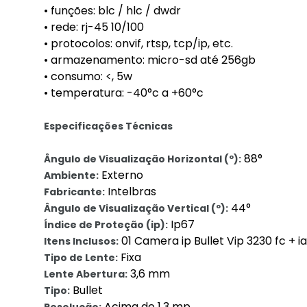
• funções: blc / hlc / dwdr
• rede: rj-45 10/100
• protocolos: onvif, rtsp, tcp/ip, etc.
• armazenamento: micro-sd até 256gb
• consumo: <, 5w
• temperatura: -40°c a +60°c
Especificações Técnicas
88°
Ângulo de Visualização Horizontal (º):
Externo
Ambiente:
Intelbras
Fabricante:
44°
Ângulo de Visualização Vertical (º):
Ip67
Índice de Proteção (ip):
01 Camera ip Bullet Vip 3230 fc + i
Itens Inclusos:
Fixa
Tipo de Lente:
3,6 mm
Lente Abertura:
Bullet
Tipo:
Acima de 1.3 mp