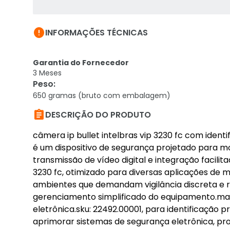

INFORMAÇÕES TÉCNICAS
Garantia do Fornecedor
3 Meses
Peso
:
650 gramas (bruto com embalagem)

DESCRIÇÃO DO PRODUTO
câmera ip bullet intelbras vip 3230 fc com identif
é um dispositivo de segurança projetado para m
transmissão de vídeo digital e integração facilit
3230 fc, otimizado para diversas aplicações de m
ambientes que demandam vigilância discreta e ro
gerenciamento simplificado do equipamento.mar
eletrônica.sku: 22492.00001, para identificação 
aprimorar sistemas de segurança eletrônica, pr