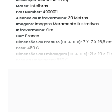
Resolução:
Intelbras
Marca:
4900011
Part Number:
30 Metros
Alcance do Infravermelho:
Imagens Meramente Ilustrativas.
Imagens:
Sim
Infravermelho:
Branco
Cor:
7 X. 7 X. 16,6 c
Dimensões do Produto (l X. A. X. c):
480 G.
Peso:
21 ×. 10 ×. 1
Dimensões da Embalagem (l ×. A. ×. c):
650 G.
Peso da Embalagem:
Não
Possui Código de Homologação Anatel?: