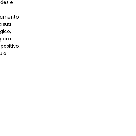
ades e
ciamento
a sua
gico,
 para
ositivo.
u o