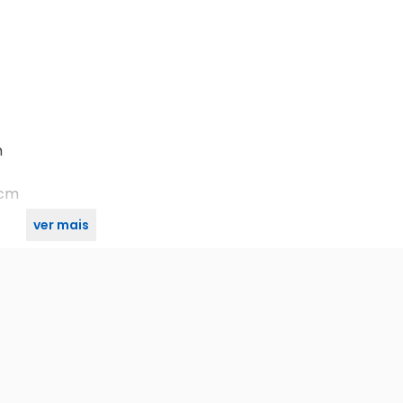
m
1 cm
ver mais