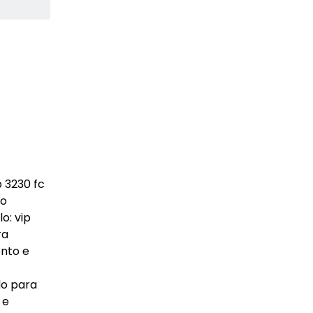
p 3230 fc
do
o: vip
ra
ento e
do para
 e