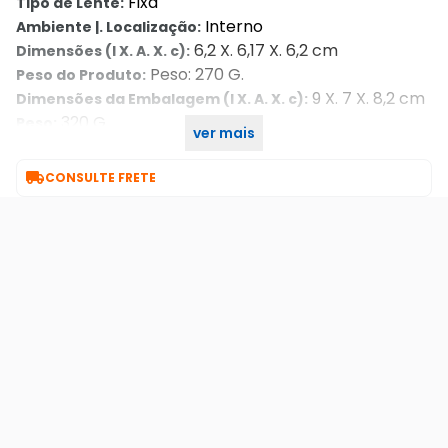
Fixa
Tipo de Lente:
Interno
Ambiente |. Localização:
6,2 X. 6,17 X. 6,2 cm
Dimensões (l X. A. X. c):
Peso: 270 G.
Peso do Produto:
9 X. 7 X. 8,2 cm
Dimensões da Embalagem (l X. A. X. c):
320 G.
Peso:
ver mais
Não
Possui Código de Homologação Anatel?:

CONSULTE FRETE