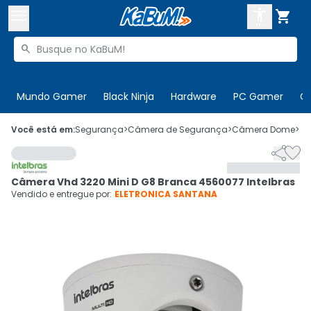



Buscar produtos


Enviar para:
Digite o CEP
Mundo Gamer
Black Ninja
Hardware
PC Gamer
C

Olá. Acesse sua conta
Você está em:
Segurança
>
Câmera de Segurança
>
Câmera Dome
>
C


ENTRE

Departamentos
Câmera Vhd 3220 Mini D G8 Branca 4560077 Intelbras
CADASTRE-SE
Cupons

Vendido e entregue por:
ELETRONICA SANTANA
Mais Vendidos

Ativar tradutor em libras
