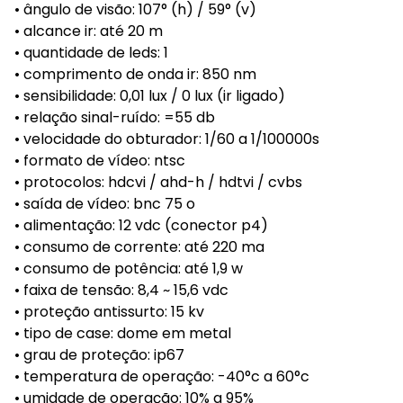
• ângulo de visão: 107° (h) / 59° (v)
• alcance ir: até 20 m
• quantidade de leds: 1
• comprimento de onda ir: 850 nm
• sensibilidade: 0,01 lux / 0 lux (ir ligado)
• relação sinal-ruído: =55 db
• velocidade do obturador: 1/60 a 1/100000s
• formato de vídeo: ntsc
• protocolos: hdcvi / ahd-h / hdtvi / cvbs
• saída de vídeo: bnc 75 o
• alimentação: 12 vdc (conector p4)
• consumo de corrente: até 220 ma
• consumo de potência: até 1,9 w
• faixa de tensão: 8,4 ~ 15,6 vdc
• proteção antissurto: 15 kv
• tipo de case: dome em metal
• grau de proteção: ip67
• temperatura de operação: -40°c a 60°c
• umidade de operação: 10% a 95%