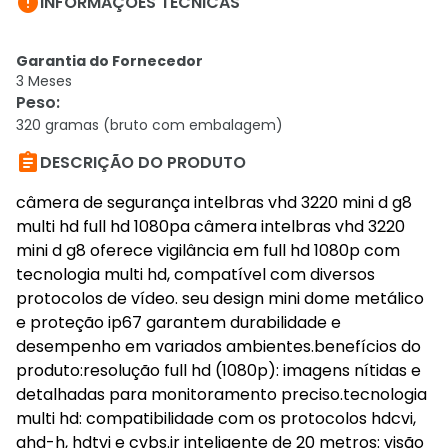

INFORMAÇÕES TÉCNICAS
Garantia do Fornecedor
3 Meses
Peso
:
320 gramas (bruto com embalagem)

DESCRIÇÃO DO PRODUTO
câmera de segurança intelbras vhd 3220 mini d g8
multi hd full hd 1080pa câmera intelbras vhd 3220
mini d g8 oferece vigilância em full hd 1080p com
tecnologia multi hd, compatível com diversos
protocolos de vídeo. seu design mini dome metálico
e proteção ip67 garantem durabilidade e
desempenho em variados ambientes.benefícios do
produto:resolução full hd (1080p): imagens nítidas e
detalhadas para monitoramento preciso.tecnologia
multi hd: compatibilidade com os protocolos hdcvi,
ahd-h, hdtvi e cvbs.ir inteligente de 20 metros: visão