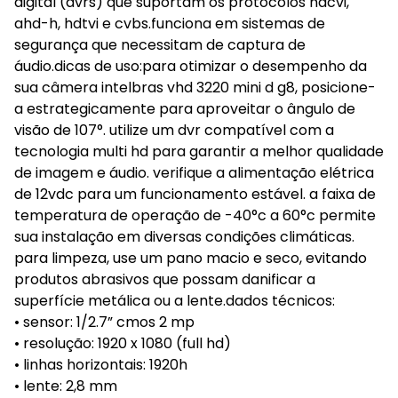
digital (dvrs) que suportam os protocolos hdcvi,
ahd-h, hdtvi e cvbs.funciona em sistemas de
segurança que necessitam de captura de
áudio.dicas de uso:para otimizar o desempenho da
sua câmera intelbras vhd 3220 mini d g8, posicione-
a estrategicamente para aproveitar o ângulo de
visão de 107°. utilize um dvr compatível com a
tecnologia multi hd para garantir a melhor qualidade
de imagem e áudio. verifique a alimentação elétrica
de 12vdc para um funcionamento estável. a faixa de
temperatura de operação de -40°c a 60°c permite
sua instalação em diversas condições climáticas.
para limpeza, use um pano macio e seco, evitando
produtos abrasivos que possam danificar a
superfície metálica ou a lente.dados técnicos:
• sensor: 1/2.7” cmos 2 mp
• resolução: 1920 x 1080 (full hd)
• linhas horizontais: 1920h
• lente: 2,8 mm