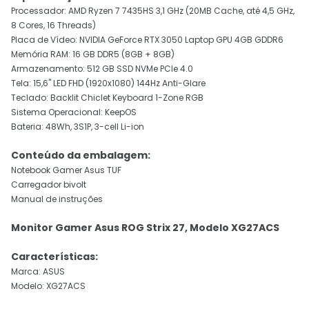
Processador: AMD Ryzen 7 7435HS 3,1 GHz (20MB Cache, até 4,5 GHz,
8 Cores, 16 Threads)
Placa de Vídeo: NVIDIA GeForce RTX 3050 Laptop GPU 4GB GDDR6
Memória RAM: 16 GB DDR5 (8GB + 8GB)
Armazenamento: 512 GB SSD NVMe PCIe 4.0
Tela: 15,6" LED FHD (1920x1080) 144Hz Anti-Glare
Teclado: Backlit Chiclet Keyboard 1-Zone RGB
Sistema Operacional: KeepOS
Bateria: 48Wh, 3S1P, 3-cell Li-ion
Conteúdo da embalagem:
Notebook Gamer Asus TUF
Carregador bivolt
Manual de instruções
Monitor Gamer Asus ROG Strix 27, Modelo XG27ACS
Características:
Marca: ASUS
Modelo: XG27ACS