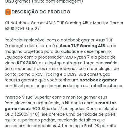
13128 gramas (bruto com embalagem)

DESCRIÇÃO DO PRODUTO
Kit Notebook Gamer ASUS TUF Gaming A15 + Monitor Gamer
ASUS ROG Strix 27"
Potência Implacável com o notebook gamer Asus TUF
O coração deste setup é o
Asus TUF Gaming A15
, uma
máquina projetada para durabilidade e desempenho.
Equipado com o processador AMD Ryzen 7 e a placa de
vídeo
RTX 3050
, este laptop entrega a força necessária
para rodar os títulos mais modernos com tecnologias de
ponta, como o Ray Tracing e o DLSS. Sua construção
robusta garante que você tenha um
notebook gamer
confiável para longas jornadas de jogo ou trabalho intenso.
Imersão Visual Superior com o monitor gamer asus
Para elevar sua experiência, o kit conta com o
monitor
gamer asus
ROG Strix de 27 polegadas. Com resolução
QHD (2560x1440), ele oferece uma densidade de pixels
muito superior ao padrão, revelando detalhes que
passariam despercebidos. A tecnologia Fast IPS permite