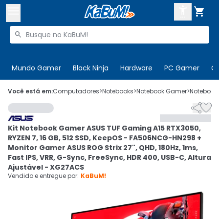



Buscar produtos


Enviar para:
Digite o CEP
Mundo Gamer
Black Ninja
Hardware
PC Gamer
C

Olá. Acesse sua conta
Você está em:
Computadores
>
Notebooks
>
Notebook Gamer
>
Notebook


ENTRE

Departamentos
Kit Notebook Gamer ASUS TUF Gaming A15 RTX3050,
CADASTRE-SE
Cupons

RYZEN 7, 16 GB, 512 SSD, KeepOS - FA506NCG-HN298 +
Monitor Gamer ASUS ROG Strix 27", QHD, 180Hz, 1ms,
Mais Vendidos

Fast IPS, VRR, G-Sync, FreeSync, HDR 400, USB-C, Altura
Ajustável - XG27ACS
Vendido e entregue por:
Ativar tradutor em libras
KaBuM!
