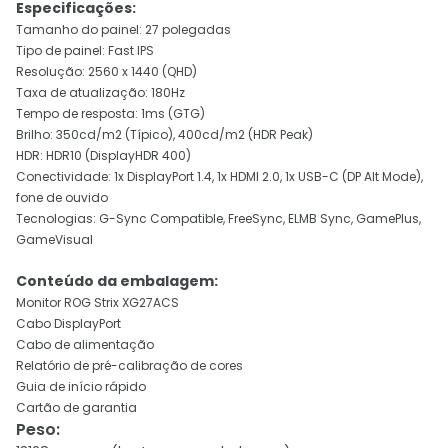
Especificações:
Tamanho do painel: 27 polegadas
Tipo de painel: Fast IPS
Resolução: 2560 x 1440 (QHD)
Taxa de atualização: 180Hz
Tempo de resposta: 1ms (GTG)
Brilho: 350cd/m2 (Típico), 400cd/m2 (HDR Peak)
HDR: HDR10 (DisplayHDR 400)
Conectividade: 1x DisplayPort 1.4, 1x HDMI 2.0, 1x USB-C (DP Alt Mode),
fone de ouvido
Tecnologias: G-Sync Compatible, FreeSync, ELMB Sync, GamePlus,
GameVisual
Conteúdo da embalagem:
Monitor ROG Strix XG27ACS
Cabo DisplayPort
Cabo de alimentação
Relatório de pré-calibração de cores
Guia de início rápido
Cartão de garantia
Peso
: