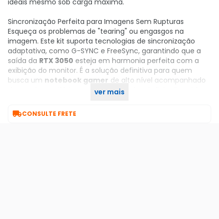
ideais mesmo sob carga máxima.
Sincronização Perfeita para Imagens Sem Rupturas
Esqueça os problemas de "tearing" ou engasgos na
imagem. Este kit suporta tecnologias de sincronização
adaptativa, como G-SYNC e FreeSync, garantindo que a
saída da
RTX 3050
esteja em harmonia perfeita com a
exibição do monitor. É a solução definitiva para quem
busca um
notebook gamer
de alto nível acompanhado
de um dos periféricos mais respeitados da linha Republic
ver mais
of Gamers.

CONSULTE FRETE