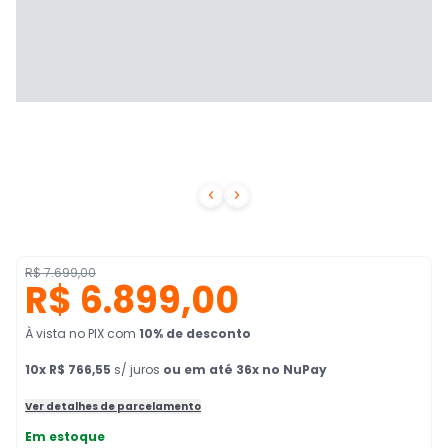


R$ 7.699,00
R$ 6.899,00
À vista no PIX
com
10
% de desconto
10
x
R$ 766,55
s/ juros
ou em até 36x no NuPay
Ver detalhes de parcelamento
Em estoque