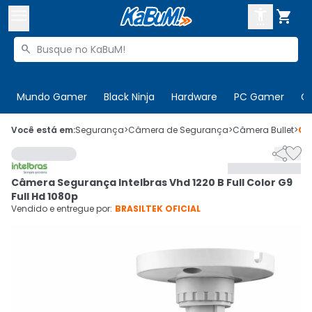



Buscar produtos


Enviar para:
Digite o CEP
Mundo Gamer
Black Ninja
Hardware
PC Gamer
C

Olá. Acesse sua conta
Você está em:
Segurança
>
Câmera de Segurança
>
Câmera Bullet
>
Có


ENTRE

Departamentos
Câmera Segurança Intelbras Vhd 1220 B Full Color G9
CADASTRE-SE
Cupons

Full Hd 1080p
Vendido e entregue por:
BRASILTEK OFICIAL
Mais Vendidos

Ativar tradutor em libras
