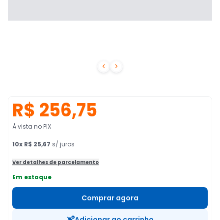


R$ 256,75
À vista no PIX
10
x
R$ 25,67
s/ juros
Ver detalhes de parcelamento
Em estoque
Comprar agora
Adicionar ao carrinho