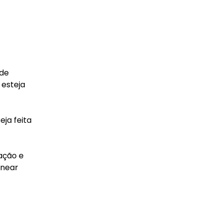
 de
 esteja
eja feita
ação e
anear