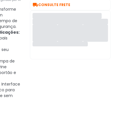

CONSULTE FRETE
nsforme
um
 tempo de
gurança.
licações:
pais
o seu
mpa de
ine
portão e
:
Interface
ico para
 e sem