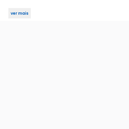
ver mais
 Envie sua pergunta abaixo!