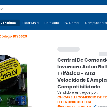
s
 Vendidos
Mais-v-
Black Ninja
Black Ninja
Hardware
Hardware
PC Gamer
PC Gamer
Computadore
Co
Código
1035529
Central De Comand
Inversora Acton Bol
Trifásica - Alta
Velocidade E Ampla
Compatibilidade
Vendido e entregue por:
CHICARELLI COMERCIO DE 
ELETRONICOS LTDA

SOBRE O PRODUTO
Resumo 