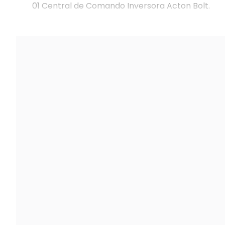
01 Central de Comando Inversora Acton Bolt.
Dúvidas sobre compatibilidade com seu modelo?