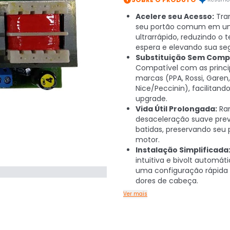
Acelere seu Acesso:
Tra
seu portão comum em 
ultrarrápido, reduzindo o
espera e elevando sua se
Substituição Sem Comp
Compatível com as princi
marcas (PPA, Rossi, Garen,
Nice/Peccinin), facilitand
upgrade.
Vida Útil Prolongada:
Ra
desaceleração suave prev
batidas, preservando seu 
motor.
Instalação Simplificada
intuitiva e bivolt automát
uma configuração rápida
dores de cabeça.
Ver mais