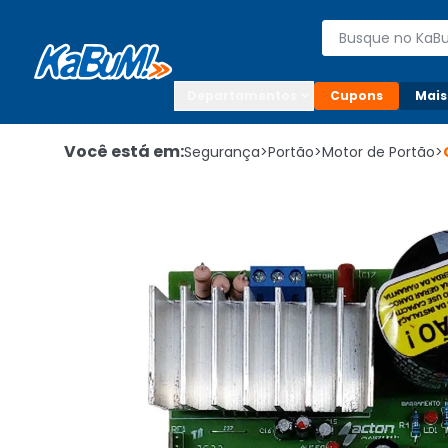
Enviar para:

Buscar produto
Digite o CEP

Departamentos
Cupons
Mais
Você está em:
Segurança
>
Portão
>
Motor de Portão
>