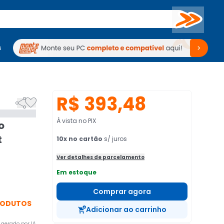
Buscar
s
mputadores
Periféricos
Periféricos
TV
Venda no KaBuM!
TV
Venda no KaBuM!
R$ 393,48


À vista no PIX
o
t
10
x no cartão
s/ juros
Ver detalhes de parcelamento
Em estoque
Comprar agora
PRODUTOS
Adicionar ao carrinho
gerado por IA