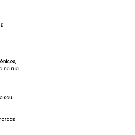
DE
ônicos,
a na rua
o seu
 marcas