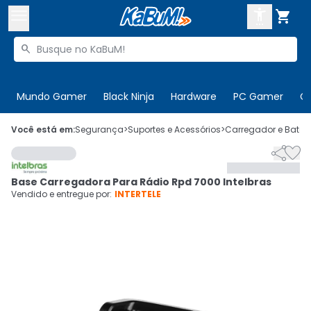



Buscar produtos


Enviar para:
Digite o CEP
Mundo Gamer
Black Ninja
Hardware
PC Gamer
C

Olá. Acesse sua conta
Você está em:
Segurança
>
Suportes e Acessórios
>
Carregador e Bateri


ENTRE

Departamentos
Base Carregadora Para Rádio Rpd 7000 Intelbras
CADASTRE-SE
Cupons

Vendido e entregue por:
INTERTELE
Mais Vendidos

Ativar tradutor em libras
