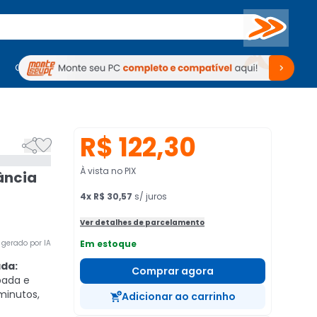
Buscar
PC Gamer
Computadores
Computadores
Periféricos
Periféricos
TV
Venda no KaBuM!
TV
Venda no KaBuM!
R$ 122,30


À vista no PIX
ância
4
x
R$ 30,57
s/ juros
Ver detalhes de parcelamento
gerado por IA
Em estoque
da:
Comprar agora
pada e
inutos,
Adicionar ao carrinho