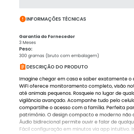

INFORMAÇÕES TÉCNICAS
Garantia do Fornecedor
3 Meses
Peso
:
300 gramas (bruto com embalagem)

DESCRIÇÃO DO PRODUTO
Imagine chegar em casa e saber exatamente o 
WiFi oferece monitoramento completo, visão notu
até animais pequenos. Rosqueie no lugar de qu
vigilância avançado. Acompanhe tudo pelo celula
compartilhe o acesso com a família. Perfeita pa
patrimônio. O design compacto e moderno não 
Áudio bidirecional permite ouvir e falar de qual
Fácil configuração em minutos via app intuitivo. 