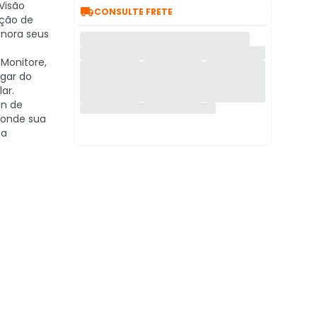
Visão

CONSULTE FRETE
cção de
nora seus
Monitore,
ugar do
ar.
n de
onde sua
ua