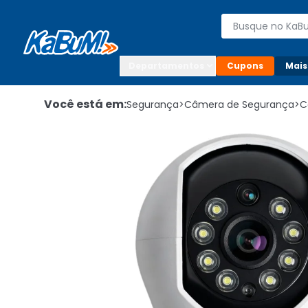
Enviar para:

Buscar produto
Digite o CEP

Departamentos
Cupons
Mais
Você está em:
Segurança
>
Câmera de Segurança
>
C