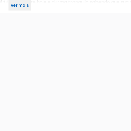
14497. Compre hoje e durma tranquilo sabendo que sua 
ver mais