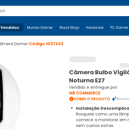
s
 Vendidos
Mais-v-
Mundo Gamer
Mundo Gamer
Black Ninja
Black Ninja
Hardware
Hardware
PC Gamer
âmera Dome
>
Código
1037243
Câmera Bulbo Vigil
Noturna E27
Vendido e entregue por:
NB COMMERCE

SOBRE O PRODUTO
Resumo 
Instalação Descomplica
Rosqueie como uma lâm
comece a monitorar em m
sem custos extras.