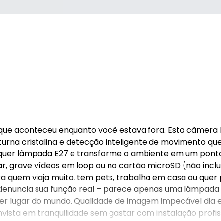
que aconteceu enquanto você estava fora. Esta câmera 
rna cristalina e detecção inteligente de movimento que 
alquer lâmpada E27 e transforme o ambiente em um pont
r, grave vídeos em loop ou no cartão microSD (não inclu
ra quem viaja muito, tem pets, trabalha em casa ou quer
denuncia sua função real – parece apenas uma lâmpad
quer lugar do mundo. Qualidade de imagem impecável dia e
Invista em tranquilidade sem gastar com instalação profis