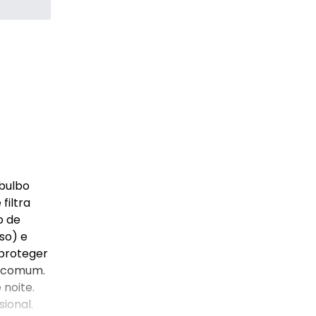
bulbo
filtra
o de
so) e
 proteger
a comum.
 noite.
sional.