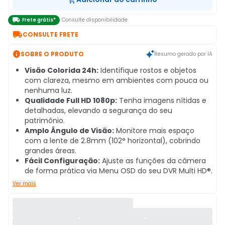

Frete grátis*
Consulte disponibilidade

CONSULTE FRETE

SOBRE O PRODUTO
Resumo gerado por IA
Visão Colorida 24h:
Identifique rostos e objetos
com clareza, mesmo em ambientes com pouca ou
nenhuma luz.
Qualidade Full HD 1080p:
Tenha imagens nítidas e
detalhadas, elevando a segurança do seu
patrimônio.
Amplo Ângulo de Visão:
Monitore mais espaço
com a lente de 2.8mm (102° horizontal), cobrindo
grandes áreas.
Fácil Configuração:
Ajuste as funções da câmera
de forma prática via Menu OSD do seu DVR Multi HD®.
Ver mais