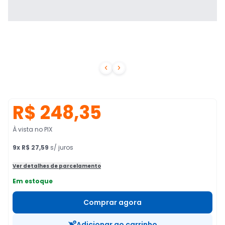


R$ 248,35
À vista no PIX
9
x
R$ 27,59
s/ juros
Ver detalhes de parcelamento
Em estoque
Comprar agora
Adicionar ao carrinho