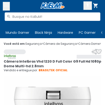



Buscar produtos


Enviar para:
Digite o CEP
Mundo Gamer
Black Ninja
Hardware
PC Gamer
C

Olá. Acesse sua conta
Você está em:
Segurança
>
Câmera de Segurança
>
Câmera Dome
>
C


ENTRE

Departamentos
Câmera Intelbras Vhd 1220 D Full Color G9 Full Hd 1080p
CADASTRE-SE
Cupons

Dome Multi-hd 2.8mm
Vendido e entregue por:
BRASILTEK OFICIAL
Mais Vendidos

Ativar tradutor em libras
