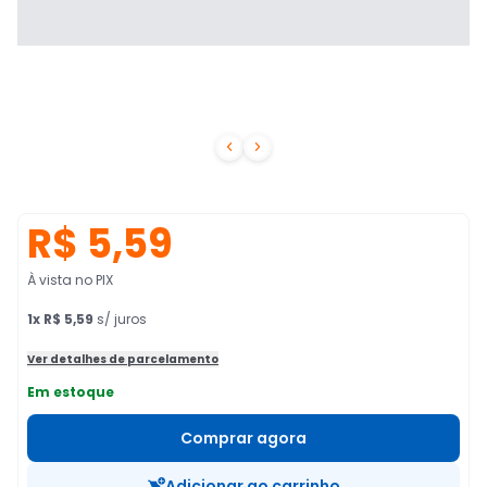


R$ 5,59
À vista no PIX
1
x
R$ 5,59
s/ juros
Ver detalhes de parcelamento
Em estoque
Comprar agora
Adicionar ao carrinho