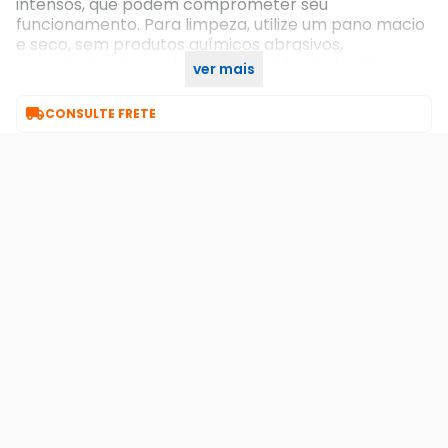
intensos, que podem comprometer seu
funcionamento. Para limpeza, utilize um pano macio
e seco, sem produtos químicos abrasivos,
garantindo a longevidade e a eficiência da leitura
ver mais
por aproximação.

CONSULTE FRETE