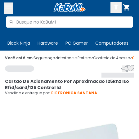



Buscar produtos


Enviar para:
Digite o CEP
Black Ninja
Hardware
PC Gamer
Computadores
P

Olá. Acesse sua conta
Você está em:
Segurança
>
Interfone e Porteiro
>
Controle de Acesso
>
Có


ENTRE

Departamentos
Cartao De Acionamento Por Aproximacao 125khz Iso
CADASTRE-SE
Cupons

Rfid/card/125 Control Id
Vendido e entregue por:
ELETRONICA SANTANA
Mais Vendidos

Ativar tradutor em libras
