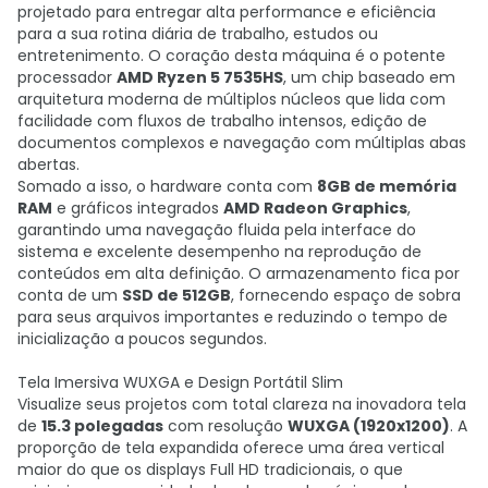
projetado para entregar alta performance e eficiência
para a sua rotina diária de trabalho, estudos ou
entretenimento. O coração desta máquina é o potente
processador
AMD Ryzen 5 7535HS
, um chip baseado em
arquitetura moderna de múltiplos núcleos que lida com
facilidade com fluxos de trabalho intensos, edição de
documentos complexos e navegação com múltiplas abas
abertas.
Somado a isso, o hardware conta com
8GB de memória
RAM
e gráficos integrados
AMD Radeon Graphics
,
garantindo uma navegação fluida pela interface do
sistema e excelente desempenho na reprodução de
conteúdos em alta definição. O armazenamento fica por
conta de um
SSD de 512GB
, fornecendo espaço de sobra
para seus arquivos importantes e reduzindo o tempo de
inicialização a poucos segundos.
Tela Imersiva WUXGA e Design Portátil Slim
Visualize seus projetos com total clareza na inovadora tela
de
15.3 polegadas
com resolução
WUXGA (1920x1200)
. A
proporção de tela expandida oferece uma área vertical
maior do que os displays Full HD tradicionais, o que