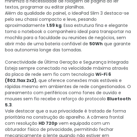
minimiza a necessidade de rolagem de página ao ler
textos, programar ou editar planilhas.
Além da qualidade do painel, o IdeaPad Slim 3 destaca-se
pelo seu chassi compacto e leve, pesando
aproximadamente
1.59 kg
. Essa estrutura fina e elegante
torna o notebook o companheiro ideal para transportar na
mochila para a faculdade ou reuniões de negócios, sem
abrir mão de uma bateria confiável de
50Wh
que garante
boa autonomia longe das tomadas.
Conectividade de Última Geração e Segurança Integrada
Esteja sempre conectado na velocidade máxima através
da placa de rede sem fio com tecnologia
Wi-Fi 6
(802.11ax 2x2)
, que oferece conexões mais estáveis e
rápidas mesmo em ambientes de rede congestionados. O
pareamento com periféricos como fones de ouvido e
mouses sem fio recebe o reforço do protocolo
Bluetooth
5.3
.
Vale destacar que a sua privacidade é tratada de forma
prioritária na construção do aparelho. A câmera frontal
com resolução
HD 720p
vem equipada com um
obturador físico de privacidade, permitindo fechar
mecanicamente a lente quando não estiver em