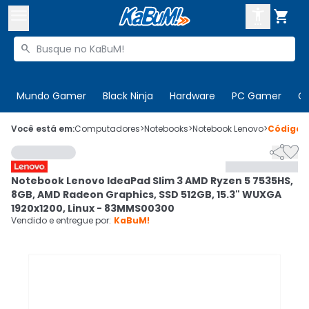



Buscar produtos


Enviar para:
Digite o CEP
Mundo Gamer
Black Ninja
Hardware
PC Gamer
C

Olá. Acesse sua conta
Você está em:
Computadores
>
Notebooks
>
Notebook Lenovo
>
Código


ENTRE

Departamentos
Notebook Lenovo IdeaPad Slim 3 AMD Ryzen 5 7535HS,
CADASTRE-SE
Cupons

8GB, AMD Radeon Graphics, SSD 512GB, 15.3" WUXGA
1920x1200, Linux - 83MMS00300
Mais Vendidos

Vendido e entregue por:
KaBuM!
Ativar tradutor em libras
