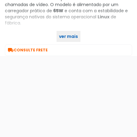
chamadas de vídeo. O modelo é alimentado por um
carregador prático de
65W
e conta com a estabilidade e
segurança nativas do sistema operacional
Linux
de
fábrica.
ver mais
Garanta já o seu no KaBuM!

CONSULTE FRETE