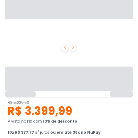


R$ 5.225,60
R$ 3.399,99
À vista no PIX
com
10
% de desconto
10
x
R$ 377,77
s/ juros
ou em até 36x no NuPay