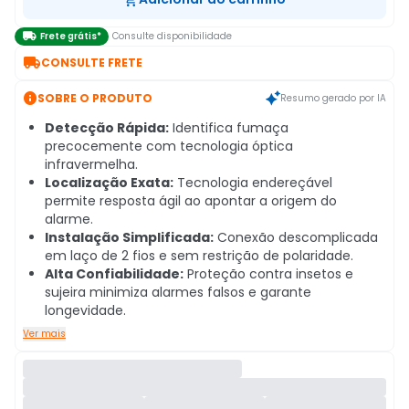

Frete grátis*
Consulte disponibilidade

CONSULTE FRETE

SOBRE O PRODUTO
Resumo gerado por IA
Detecção Rápida:
Identifica fumaça
precocemente com tecnologia óptica
infravermelha.
Localização Exata:
Tecnologia endereçável
permite resposta ágil ao apontar a origem do
alarme.
Instalação Simplificada:
Conexão descomplicada
em laço de 2 fios e sem restrição de polaridade.
Alta Confiabilidade:
Proteção contra insetos e
sujeira minimiza alarmes falsos e garante
longevidade.
Ver mais