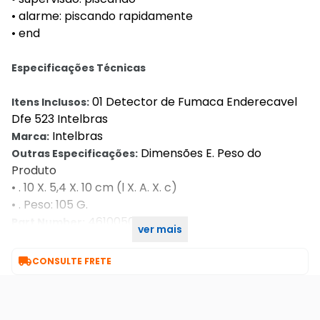
• alarme: piscando rapidamente
• end
Especificações Técnicas
01 Detector de Fumaca Enderecavel
Itens Inclusos:
Dfe 523 Intelbras
Intelbras
Marca:
Dimensões E. Peso do
Outras Especificações:
Produto
• . 10 X. 5,4 X. 10 cm (l X. A. X. c)
• . Peso: 105 G.
4610050
Part Number:
ver mais
Intelbras
Fabricante:

CONSULTE FRETE