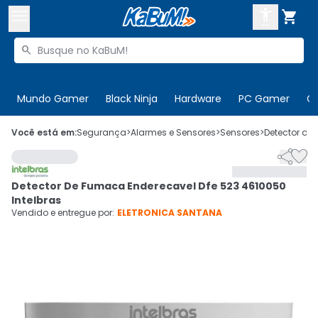



Buscar produtos


Enviar para:
Digite o CEP
Mundo Gamer
Black Ninja
Hardware
PC Gamer
C

Olá. Acesse sua conta
Você está em:
Segurança
>
Alarmes e Sensores
>
Sensores
>
Detector d


ENTRE

Departamentos
Detector De Fumaca Enderecavel Dfe 523 4610050
CADASTRE-SE
Cupons

Intelbras
Vendido e entregue por:
ELETRONICA SANTANA
Mais Vendidos

Ativar tradutor em libras
