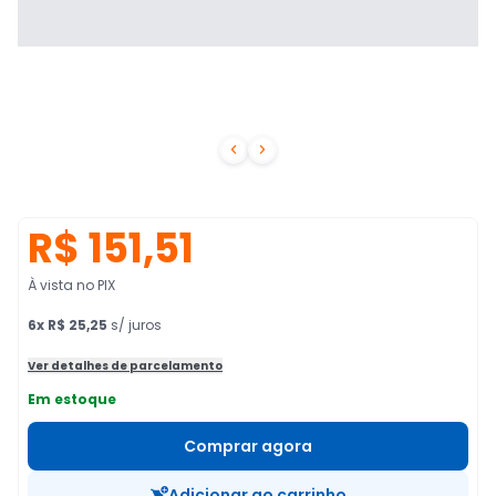


R$ 151,51
À vista no PIX
6
x
R$ 25,25
s/ juros
Ver detalhes de parcelamento
Em estoque
Comprar agora
Adicionar ao carrinho