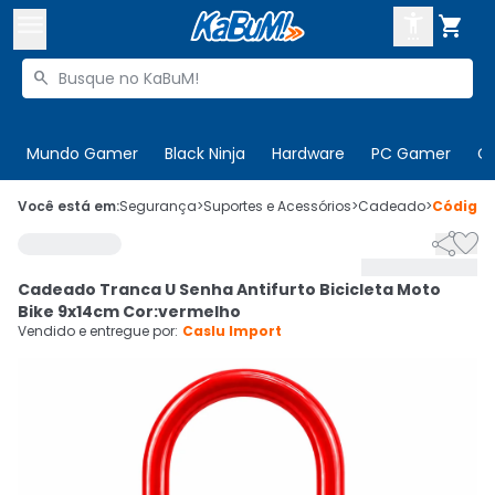



Buscar produtos


Enviar para:
Digite o CEP
Mundo Gamer
Black Ninja
Hardware
PC Gamer
C

Olá. Acesse sua conta
Você está em:
Segurança
>
Suportes e Acessórios
>
Cadeado
>
Código


ENTRE

Departamentos
Cadeado Tranca U Senha Antifurto Bicicleta Moto
CADASTRE-SE
Cupons

Bike 9x14cm Cor:vermelho
Vendido e entregue por:
Caslu Import
Mais Vendidos

Ativar tradutor em libras
