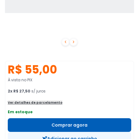


R$ 55,00
À vista no PIX
2
x
R$ 27,50
s/ juros
Ver detalhes de parcelamento
Em estoque
Comprar agora
Adicionar ao carrinho