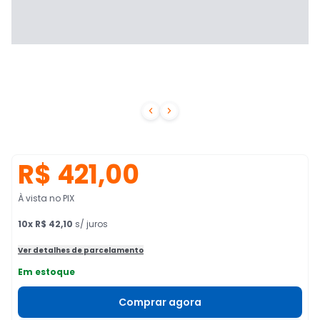


R$ 421,00
À vista no PIX
10
x
R$ 42,10
s/ juros
Ver detalhes de parcelamento
Em estoque
Comprar agora