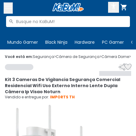



Buscar produtos


Enviar para:
Digite o CEP
Mundo Gamer
Black Ninja
Hardware
PC Gamer
C

Olá. Acesse sua conta
Você está em:
Segurança
>
Câmera de Segurança
>
Câmera Dome
>
C


ENTRE

Departamentos
Kit 3 Cameras De Vigilancia Segurança Comercial
CADASTRE-SE
Cupons

Residencial Wifi Uso Externo Interno Lente Dupla
Câmera Ip Visao Noturn
Mais Vendidos

Vendido e entregue por:
IMPORTS TH
Ativar tradutor em libras
