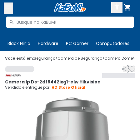



Buscar produtos


Enviar para:
Digite o CEP
Black Ninja
Hardware
PC Gamer
Computadores
P

Olá. Acesse sua conta
Você está em:
Segurança
>
Câmera de Segurança
>
Câmera Dome
>
C


ENTRE

Departamentos
Camera Ip Ds-2df8442ixg1-elw Hikvision
CADASTRE-SE
Cupons

Vendido e entregue por:
HD Store Oficial
Mais Vendidos

Ativar tradutor em libras
