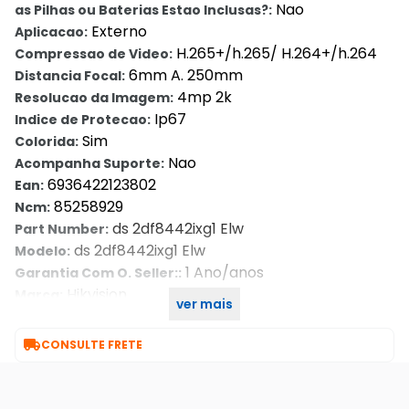
Nao
as Pilhas ou Baterias Estao Inclusas?:
Externo
Aplicacao:
H.265+/h.265/ H.264+/h.264
Compressao de Video:
6mm A. 250mm
Distancia Focal:
4mp 2k
Resolucao da Imagem:
Ip67
Indice de Protecao:
Sim
Colorida:
Nao
Acompanha Suporte:
6936422123802
Ean:
85258929
Ncm:
ds 2df8442ixg1 Elw
Part Number:
ds 2df8442ixg1 Elw
Modelo:
1 Ano/anos
Garantia Com O. Seller::
Hikvision
Marca:
ver mais
ip
Tipo de Câmera de Vigilância:

CONSULTE FRETE