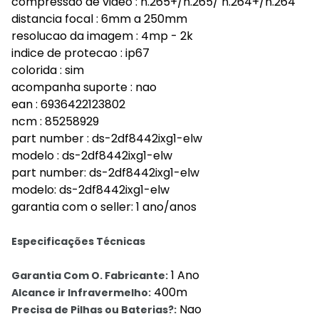
compressao de video : h.265+/h.265/ h.264+/h.264
distancia focal : 6mm a 250mm
resolucao da imagem : 4mp - 2k
indice de protecao : ip67
colorida : sim
acompanha suporte : nao
ean : 6936422123802
ncm : 85258929
part number : ds-2df8442ixg1-elw
modelo : ds-2df8442ixg1-elw
part number: ds-2df8442ixg1-elw
modelo: ds-2df8442ixg1-elw
garantia com o seller: 1 ano/anos
Especificações Técnicas
1 Ano
Garantia Com O. Fabricante:
400m
Alcance ir Infravermelho:
Nao
Precisa de Pilhas ou Baterias?: