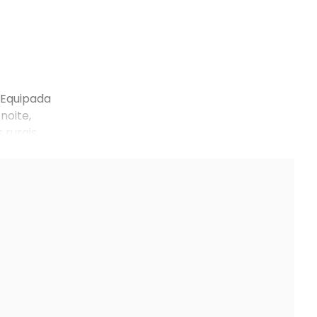
 Equipada
noite,
 rurais