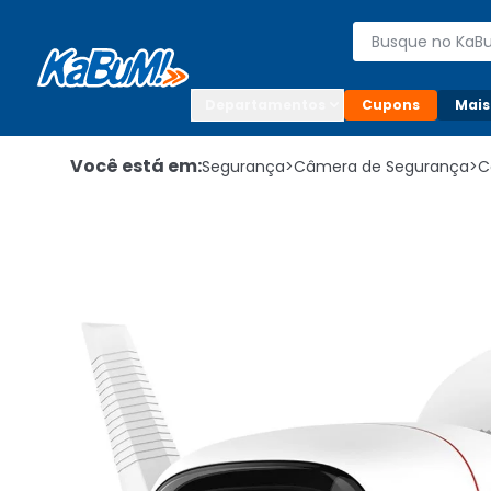
Enviar para:

Buscar produto
Digite o CEP

Departamentos
Cupons
Mais
Você está em:
Segurança
>
Câmera de Segurança
>
C