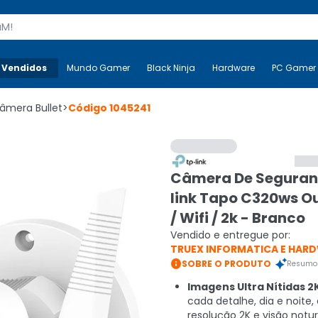
s
 Vendidos
Mais-v-
Mundo Gamer
Mundo Gamer
Black Ninja
Black Ninja
Hardware
Hardware
PC Gamer
âmera Bullet
>
Código
1045241
Câmera De Seguran
link Tapo C320ws O
/ Wifi / 2k - Branco
Vendido e entregue por:
TRUEX INFORMATICA E HAR

SOBRE O PRODUTO
Resumo 
Imagens Ultra Nítidas 2
cada detalhe, dia e noite
resolução 2K e visão notu