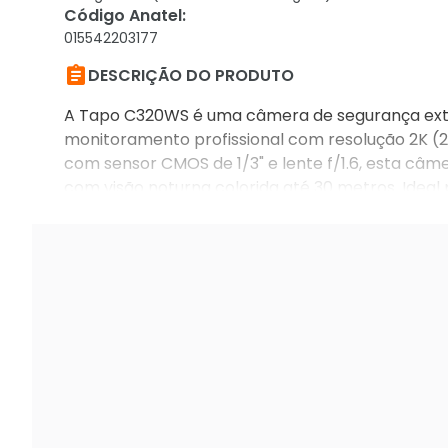
Código Anatel
:
015542203177

DESCRIÇÃO DO PRODUTO
A Tapo C320WS é uma câmera de segurança exte
monitoramento profissional com resolução 2K (230
com sensor CMOS de 1/3" e lente f/1.6, esta câme
com visão noturna colorida até 30 metros. Ideal
que necessitam de vigilância confiável e de alta 