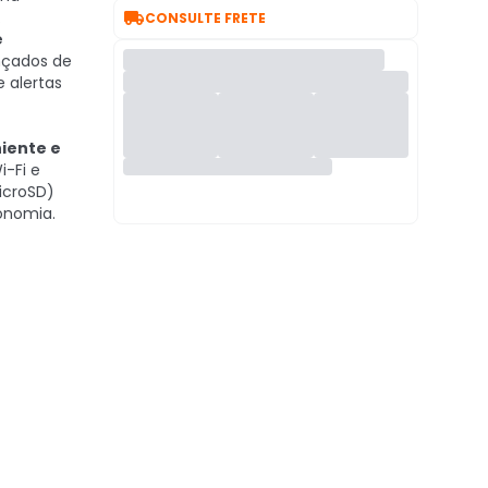

.
CONSULTE FRETE
e
nçados de
e alertas
iente e
-Fi e
icroSD)
conomia.