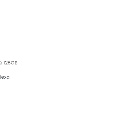
é 128GB
lexa