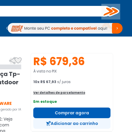
Buscar
PC Gamer
Computadores
Computadores
Periféricos
Periféricos
TV
Venda no KaBuM!
TV
Venda no KaBuM!
R$ 679,36


À vista no PIX
ça Tp-
utdoor
10
x
R$ 67,93
s/ juros
Ver detalhes de parcelamento
Em estoque
DWARE
gerado por IA
Comprar agora
K:
Veja
Adicionar ao carrinho
, com
rna