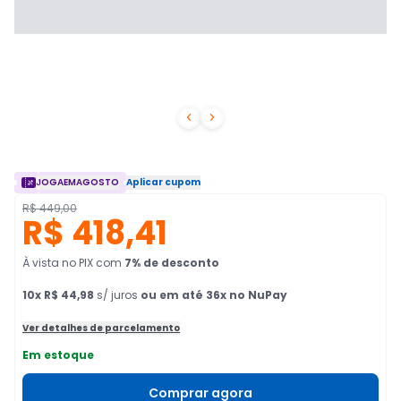


JOGAEMAGOSTO
Aplicar cupom
R$ 449,00
R$ 418,41
À vista no PIX
com
7
% de desconto
10
x
R$ 44,98
s/ juros
ou em até 36x no NuPay
Ver detalhes de parcelamento
Em estoque
Comprar agora