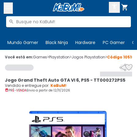



Buscar produtos


Enviar para:
Digite o CEP
Mundo Gamer
Black Ninja
Hardware
PC Gamer
C

Olá. Acesse sua conta
Você está em:
Games
>
Playstation
>
Jogos Playstation
>
Código
105161


ENTRE

Departamentos
Jogo Grand Theft Auto GTA VI 6, PS5 - TT000272PS5
CADASTRE-SE
Cupons

Vendido e entregue por:
KaBuM!

PRÉ-VENDA
Envio a partir de
12/11/2026
Mais Vendidos

Ativar tradutor em libras
