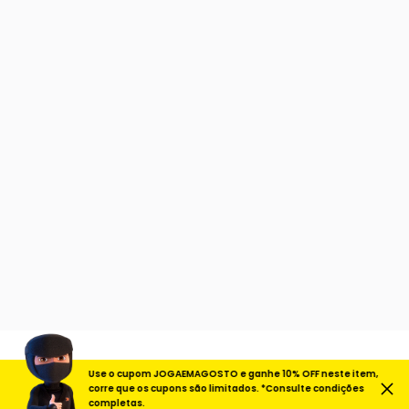
Use o cupom JOGAEMAGOSTO e ganhe 10% OFF neste item,
corre que os cupons são limitados. *Consulte condições
completas.