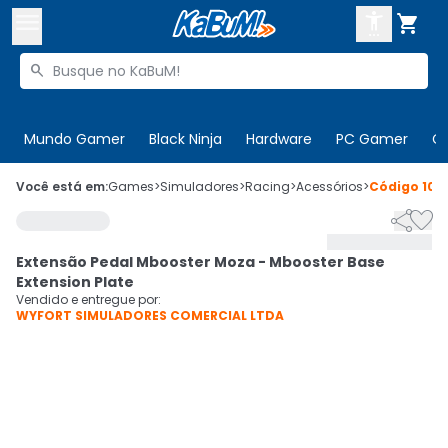



Buscar produtos


Enviar para:
Digite o CEP
Mundo Gamer
Black Ninja
Hardware
PC Gamer
C

Olá. Acesse sua conta
Você está em:
Games
>
Simuladores
>
Racing
>
Acessórios
>
Código
105


ENTRE

Departamentos
Extensão Pedal Mbooster Moza - Mbooster Base
CADASTRE-SE
Cupons

Extension Plate
Vendido e entregue por:
WYFORT SIMULADORES COMERCIAL LTDA
Mais Vendidos

Ativar tradutor em libras
