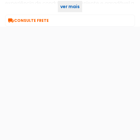
experiência de condução conveniente e agradável a
ver mais
qualquer hora e em qualquer lugar.n

CONSULTE FRETE