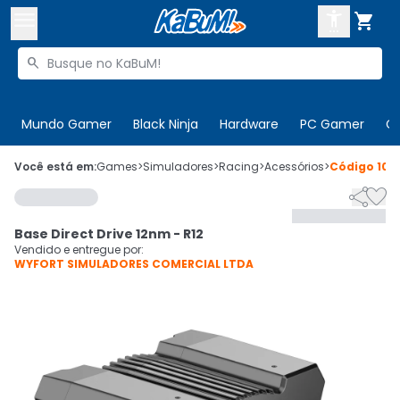



Buscar produtos


Enviar para:
Digite o CEP
Mundo Gamer
Black Ninja
Hardware
PC Gamer
C

Olá. Acesse sua conta
Você está em:
Games
>
Simuladores
>
Racing
>
Acessórios
>
Código
105


ENTRE

Departamentos
Base Direct Drive 12nm - R12
CADASTRE-SE
Cupons

Vendido e entregue por:
WYFORT SIMULADORES COMERCIAL LTDA
Mais Vendidos

Ativar tradutor em libras
