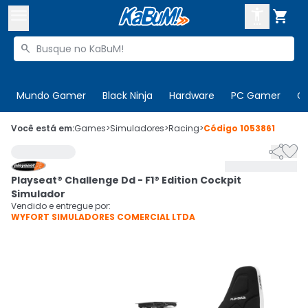



Buscar produtos


Enviar para:
Digite o CEP
Mundo Gamer
Black Ninja
Hardware
PC Gamer
C

Olá. Acesse sua conta
Você está em:
Games
>
Simuladores
>
Racing
>
Código
1053861


ENTRE

Departamentos
Playseat® Challenge Dd - F1® Edition Cockpit
CADASTRE-SE
Cupons

Simulador
Vendido e entregue por:
WYFORT SIMULADORES COMERCIAL LTDA
Mais Vendidos

Ativar tradutor em libras
