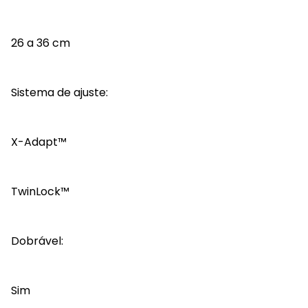
26 a 36 cm
Sistema de ajuste:
X-Adapt™
TwinLock™
Dobrável:
Sim