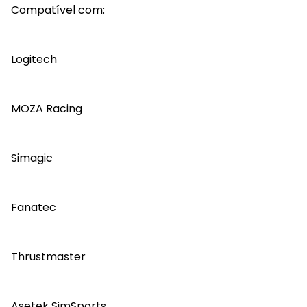
Compatível com:
Logitech
MOZA Racing
Simagic
Fanatec
Thrustmaster
Asetek SimSports