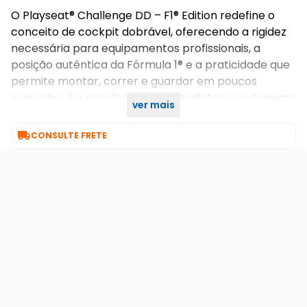
O Playseat® Challenge DD – F1® Edition redefine o
conceito de cockpit dobrável, oferecendo a rigidez
necessária para equipamentos profissionais, a
posição autêntica da Fórmula 1® e a praticidade que
permite montar, correr e guardar em poucos
segundos. É a escolha ideal para pilotos que desejam
ver mais
máxima imersão sem abrir mão do espaço em casa.

CONSULTE FRETE